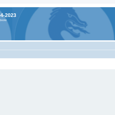
04-2023
boote