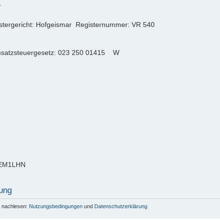
r
istergericht: Hofgeismar Registernummer: VR 540
msatzsteuergesetz: 023 250 01415 W
DEM1LHN
ung
r nachlesen:
Nutzungsbedingungen
und
Datenschutzerklärung