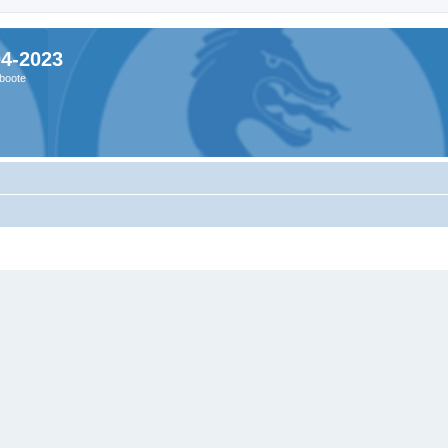
04-2023
boote