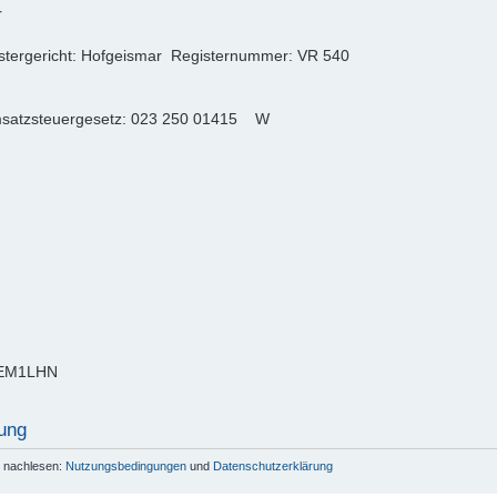
r
istergericht: Hofgeismar Registernummer: VR 540
msatzsteuergesetz: 023 250 01415 W
DEM1LHN
ung
r nachlesen:
Nutzungsbedingungen
und
Datenschutzerklärung