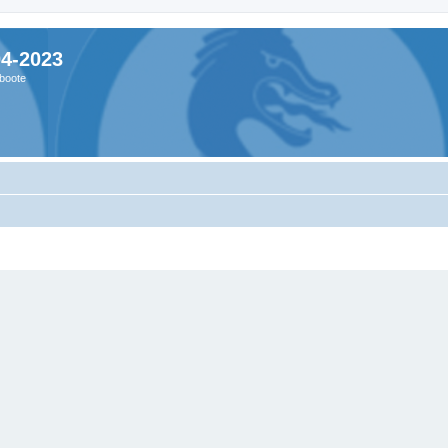
04-2023
boote