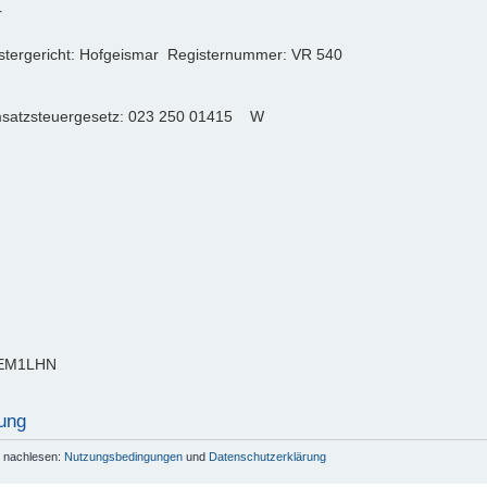
r
istergericht: Hofgeismar Registernummer: VR 540
msatzsteuergesetz: 023 250 01415 W
DEM1LHN
ung
r nachlesen:
Nutzungsbedingungen
und
Datenschutzerklärung