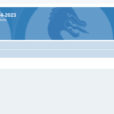
04-2023
boote