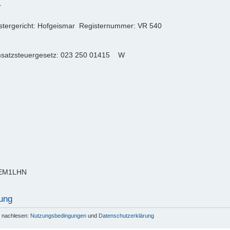
r
istergericht: Hofgeismar Registernummer: VR 540
msatzsteuergesetz: 023 250 01415 W
DEM1LHN
ung
r nachlesen:
Nutzungsbedingungen
und
Datenschutzerklärung