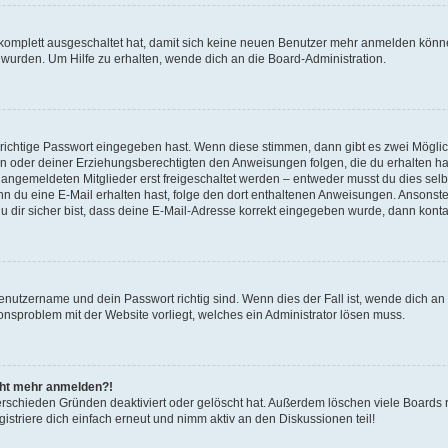
g komplett ausgeschaltet hat, damit sich keine neuen Benutzer mehr anmelden könn
 wurden. Um Hilfe zu erhalten, wende dich an die Board-Administration.
 richtige Passwort eingegeben hast. Wenn diese stimmen, dann gibt es zwei Mögl
tern oder deiner Erziehungsberechtigten den Anweisungen folgen, die du erhalten ha
u angemeldeten Mitglieder erst freigeschaltet werden – entweder musst du dies selbs
. Wenn du eine E-Mail erhalten hast, folge den dort enthaltenen Anweisungen. Ansons
 dir sicher bist, dass deine E-Mail-Adresse korrekt eingegeben wurde, dann kontak
Benutzername und dein Passwort richtig sind. Wenn dies der Fall ist, wende dich a
ionsproblem mit der Website vorliegt, welches ein Administrator lösen muss.
icht mehr anmelden?!
erschieden Gründen deaktiviert oder gelöscht hat. Außerdem löschen viele Boards r
triere dich einfach erneut und nimm aktiv an den Diskussionen teil!