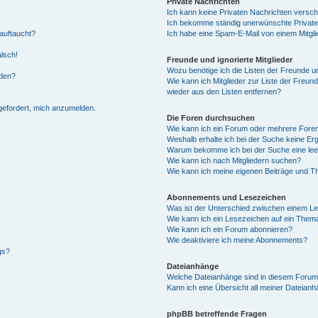
Private Nachrichten
Ich kann keine Privaten Nachrichten versch
Ich bekomme ständig unerwünschte Private
auftaucht?
Ich habe eine Spam-E-Mail von einem Mitgli
alsch!
Freunde und ignorierte Mitglieder
Wozu benötige ich die Listen der Freunde un
rden?
Wie kann ich Mitglieder zur Liste der Freund
wieder aus den Listen entfernen?
fgefordert, mich anzumelden.
Die Foren durchsuchen
Wie kann ich ein Forum oder mehrere For
Weshalb erhalte ich bei der Suche keine Er
Warum bekomme ich bei der Suche eine lee
Wie kann ich nach Mitgliedern suchen?
Wie kann ich meine eigenen Beiträge und T
Abonnements und Lesezeichen
Was ist der Unterschied zwischen einem L
Wie kann ich ein Lesezeichen auf ein Them
Wie kann ich ein Forum abonnieren?
Wie deaktiviere ich meine Abonnements?
gs?
Dateianhänge
Welche Dateianhänge sind in diesem Forum
Kann ich eine Übersicht all meiner Dateian
phpBB betreffende Fragen