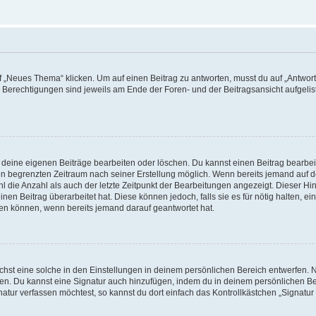
„Neues Thema“ klicken. Um auf einen Beitrag zu antworten, musst du auf „Antworte
e Berechtigungen sind jeweils am Ende der Foren- und der Beitragsansicht aufgeliste
r deine eigenen Beiträge bearbeiten oder löschen. Du kannst einen Beitrag bearbe
inen begrenzten Zeitraum nach seiner Erstellung möglich. Wenn bereits jemand auf de
 die Anzahl als auch der letzte Zeitpunkt der Bearbeitungen angezeigt. Dieser Hi
en Beitrag überarbeitet hat. Diese können jedoch, falls sie es für nötig halten, ei
hen können, wenn bereits jemand darauf geantwortet hat.
st eine solche in den Einstellungen in deinem persönlichen Bereich entwerfen. Na
eren. Du kannst eine Signatur auch hinzufügen, indem du in deinem persönlichen 
atur verfassen möchtest, so kannst du dort einfach das Kontrollkästchen „Signatu