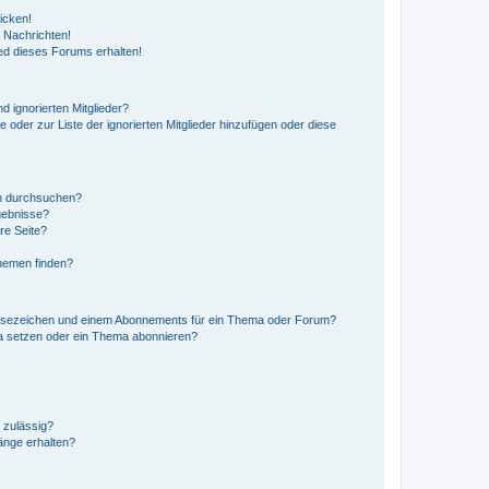
icken!
 Nachrichten!
ed dieses Forums erhalten!
d ignorierten Mitglieder?
e oder zur Liste der ignorierten Mitglieder hinzufügen oder diese
en durchsuchen?
gebnisse?
re Seite?
hemen finden?
esezeichen und einem Abonnements für ein Thema oder Forum?
a setzen oder ein Thema abonnieren?
 zulässig?
hänge erhalten?