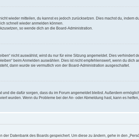
 nicht wieder mitteilen, du kannst es jedoch zurücksetzen. Dies machst du, indem 
 dich schnell wieder anmelden können.
ückzusetzen, so wende dich an die Board-Administration.
en“ nicht auswählst, wirst du nur für eine Sitzung angemeldet. Dies verhindert 
leiben“ beim Anmelden auswählen. Dies ist nicht empfehlenswert, wenn du dich an
 steht, dann wurde sie vermutlich von der Board-Administration ausgeschaltet.
 hat und die dafür sorgen, dass du im Forum angemeldet bleibst. Außerdem ermögli
tiviert wurden. Wenn du Probleme bei der An- oder Abmeldung hast, kann es helfen
n in der Datenbank des Boards gespeichert. Um diese zu ändern, gehe in den „Persö