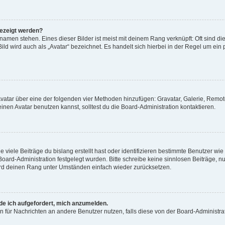
gezeigt werden?
amen stehen. Eines dieser Bilder ist meist mit deinem Rang verknüpft: Oft sind di
ld wird auch als „Avatar“ bezeichnet. Es handelt sich hierbei in der Regel um ein
 Avatar über eine der folgenden vier Methoden hinzufügen: Gravatar, Galerie, Rem
en Avatar benutzen kannst, solltest du die Board-Administration kontaktieren.
viele Beiträge du bislang erstellt hast oder identifizieren bestimmte Benutzer w
 Board-Administration festgelegt wurden. Bitte schreibe keine sinnlosen Beiträge
wird deinen Rang unter Umständen einfach wieder zurücksetzen.
rde ich aufgefordert, mich anzumelden.
ion für Nachrichten an andere Benutzer nutzen, falls diese von der Board-Administ