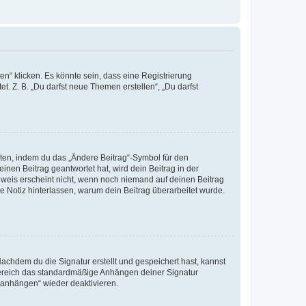
n“ klicken. Es könnte sein, dass eine Registrierung
t. Z. B. „Du darfst neue Themen erstellen“, „Du darfst
iten, indem du das „Ändere Beitrag“-Symbol für den
inen Beitrag geantwortet hat, wird dein Beitrag in der
nweis erscheint nicht, wenn noch niemand auf deinen Beitrag
ne Notiz hinterlassen, warum dein Beitrag überarbeitet wurde.
chdem du die Signatur erstellt und gespeichert hast, kannst
Bereich das standardmäßige Anhängen deiner Signatur
r anhängen“ wieder deaktivieren.