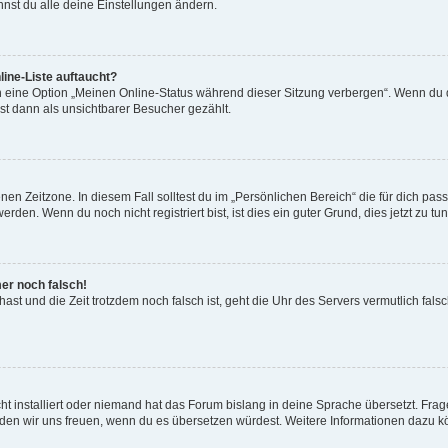
nst du alle deine Einstellungen ändern.
ine-Liste auftaucht?
n eine Option „Meinen Online-Status während dieser Sitzung verbergen“. Wenn du d
st dann als unsichtbarer Besucher gezählt.
en Zeitzone. In diesem Fall solltest du im „Persönlichen Bereich“ die für dich passe
den. Wenn du noch nicht registriert bist, ist dies ein guter Grund, dies jetzt zu tun
mer noch falsch!
t hast und die Zeit trotzdem noch falsch ist, geht die Uhr des Servers vermutlich fal
t installiert oder niemand hat das Forum bislang in deine Sprache übersetzt. Frag
, würden wir uns freuen, wenn du es übersetzen würdest. Weitere Informationen dazu