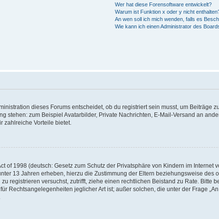
Wer hat diese Forensoftware entwickelt?
Warum ist Funktion x oder y nicht enthalten
An wen soll ich mich wenden, falls es Besc
Wie kann ich einen Administrator des Board
istration dieses Forums entscheidet, ob du registriert sein musst, um Beiträge zu s
ung stehen: zum Beispiel Avatarbilder, Private Nachrichten, E-Mail-Versand an ander
 zahlreiche Vorteile bietet.
t of 1998 (deutsch: Gesetz zum Schutz der Privatsphäre von Kindern im Internet vo
unter 13 Jahren erheben, hierzu die Zustimmung der Eltern beziehungsweise des o
h zu registrieren versuchst, zutrifft, ziehe einen rechtlichen Beistand zu Rate. Bit
für Rechtsangelegenheiten jeglicher Art ist; außer solchen, die unter der Frage „
.