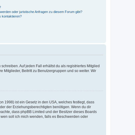
?
hwerden oder juristische Anfragen zu diesem Forum gibt?
s kontaktieren?
chreiben. Auf jeden Fall erhältst du als registriertes Mitglied
e Mitglieder, Beitritt zu Benutzergruppen und so weiter. Wir
n 1998) ist ein Gesetz in den USA, welches festlegt, dass
der der Erziehungsberechtigten benötigen. Wenn du dir
te beachte, dass phpBB Limited und der Besitzer dieses Boards
An wen soll ich mich wenden, falls es Beschwerden oder