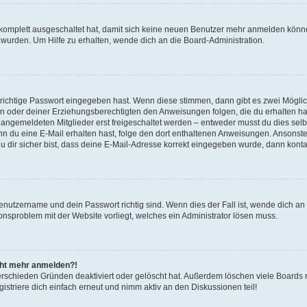
g komplett ausgeschaltet hat, damit sich keine neuen Benutzer mehr anmelden könn
 wurden. Um Hilfe zu erhalten, wende dich an die Board-Administration.
 richtige Passwort eingegeben hast. Wenn diese stimmen, dann gibt es zwei Mögl
tern oder deiner Erziehungsberechtigten den Anweisungen folgen, die du erhalten ha
u angemeldeten Mitglieder erst freigeschaltet werden – entweder musst du dies selbs
. Wenn du eine E-Mail erhalten hast, folge den dort enthaltenen Anweisungen. Ansons
 dir sicher bist, dass deine E-Mail-Adresse korrekt eingegeben wurde, dann kontak
Benutzername und dein Passwort richtig sind. Wenn dies der Fall ist, wende dich a
ionsproblem mit der Website vorliegt, welches ein Administrator lösen muss.
icht mehr anmelden?!
erschieden Gründen deaktiviert oder gelöscht hat. Außerdem löschen viele Boards r
triere dich einfach erneut und nimm aktiv an den Diskussionen teil!