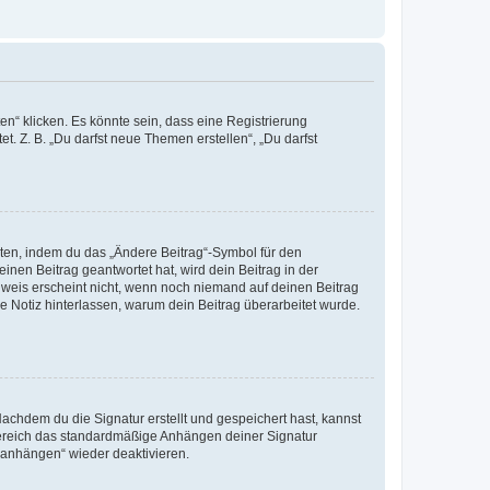
n“ klicken. Es könnte sein, dass eine Registrierung
t. Z. B. „Du darfst neue Themen erstellen“, „Du darfst
iten, indem du das „Ändere Beitrag“-Symbol für den
inen Beitrag geantwortet hat, wird dein Beitrag in der
nweis erscheint nicht, wenn noch niemand auf deinen Beitrag
ne Notiz hinterlassen, warum dein Beitrag überarbeitet wurde.
chdem du die Signatur erstellt und gespeichert hast, kannst
Bereich das standardmäßige Anhängen deiner Signatur
r anhängen“ wieder deaktivieren.