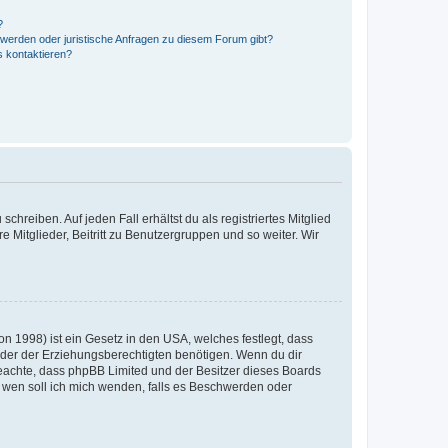
?
hwerden oder juristische Anfragen zu diesem Forum gibt?
s kontaktieren?
chreiben. Auf jeden Fall erhältst du als registriertes Mitglied
e Mitglieder, Beitritt zu Benutzergruppen und so weiter. Wir
n 1998) ist ein Gesetz in den USA, welches festlegt, dass
der der Erziehungsberechtigten benötigen. Wenn du dir
te beachte, dass phpBB Limited und der Besitzer dieses Boards
An wen soll ich mich wenden, falls es Beschwerden oder