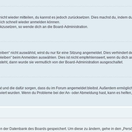
 nicht wieder mitteilen, du kannst es jedoch zurücksetzen. Dies machst du, indem 
 dich schnell wieder anmelden können.
ückzusetzen, so wende dich an die Board-Administration.
en“ nicht auswählst, wirst du nur für eine Sitzung angemeldet. Dies verhindert 
leiben“ beim Anmelden auswählen. Dies ist nicht empfehlenswert, wenn du dich an
 steht, dann wurde sie vermutlich von der Board-Administration ausgeschaltet.
 hat und die dafür sorgen, dass du im Forum angemeldet bleibst. Außerdem ermögli
tiviert wurden. Wenn du Probleme bei der An- oder Abmeldung hast, kann es helfen
n in der Datenbank des Boards gespeichert. Um diese zu ändern, gehe in den „Persö