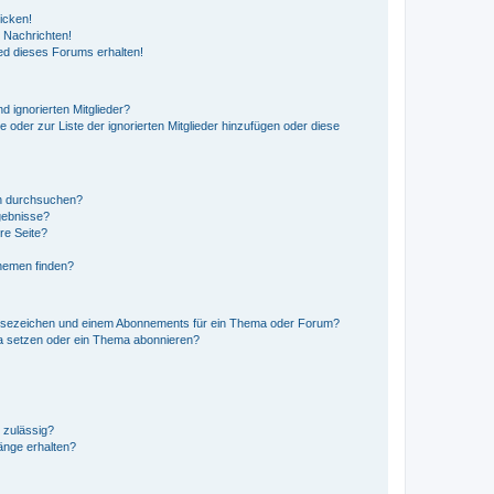
icken!
 Nachrichten!
ed dieses Forums erhalten!
d ignorierten Mitglieder?
e oder zur Liste der ignorierten Mitglieder hinzufügen oder diese
en durchsuchen?
gebnisse?
re Seite?
hemen finden?
esezeichen und einem Abonnements für ein Thema oder Forum?
a setzen oder ein Thema abonnieren?
 zulässig?
hänge erhalten?