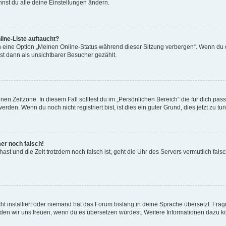
nst du alle deine Einstellungen ändern.
ine-Liste auftaucht?
n eine Option „Meinen Online-Status während dieser Sitzung verbergen“. Wenn du d
st dann als unsichtbarer Besucher gezählt.
en Zeitzone. In diesem Fall solltest du im „Persönlichen Bereich“ die für dich passe
den. Wenn du noch nicht registriert bist, ist dies ein guter Grund, dies jetzt zu tun
mer noch falsch!
t hast und die Zeit trotzdem noch falsch ist, geht die Uhr des Servers vermutlich fal
t installiert oder niemand hat das Forum bislang in deine Sprache übersetzt. Frag
, würden wir uns freuen, wenn du es übersetzen würdest. Weitere Informationen dazu