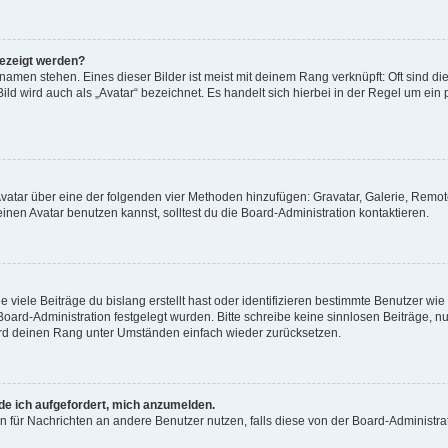
gezeigt werden?
amen stehen. Eines dieser Bilder ist meist mit deinem Rang verknüpft: Oft sind di
ld wird auch als „Avatar“ bezeichnet. Es handelt sich hierbei in der Regel um ein
 Avatar über eine der folgenden vier Methoden hinzufügen: Gravatar, Galerie, Rem
en Avatar benutzen kannst, solltest du die Board-Administration kontaktieren.
viele Beiträge du bislang erstellt hast oder identifizieren bestimmte Benutzer w
 Board-Administration festgelegt wurden. Bitte schreibe keine sinnlosen Beiträge
wird deinen Rang unter Umständen einfach wieder zurücksetzen.
rde ich aufgefordert, mich anzumelden.
ion für Nachrichten an andere Benutzer nutzen, falls diese von der Board-Administ