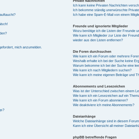
Private Nachrichten
Ich kann keine Privaten Nachrichten versch
Ich bekomme ständig unerwünschte Private
auftaucht?
Ich habe eine Spam-E-Mail von einem Mitgli
alsch!
Freunde und ignorierte Mitglieder
Wozu benötige ich die Listen der Freunde un
rden?
Wie kann ich Mitglieder zur Liste der Freund
wieder aus den Listen entfernen?
fgefordert, mich anzumelden.
Die Foren durchsuchen
Wie kann ich ein Forum oder mehrere For
Weshalb erhalte ich bei der Suche keine Er
Warum bekomme ich bei der Suche eine lee
Wie kann ich nach Mitgliedern suchen?
Wie kann ich meine eigenen Beiträge und T
Abonnements und Lesezeichen
Was ist der Unterschied zwischen einem L
Wie kann ich ein Lesezeichen auf ein Them
Wie kann ich ein Forum abonnieren?
Wie deaktiviere ich meine Abonnements?
gs?
Dateianhänge
Welche Dateianhänge sind in diesem Forum
Kann ich eine Übersicht all meiner Dateian
phpBB betreffende Fragen