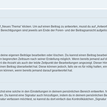
„Neues Thema“ klicken. Um auf einen Beitrag zu antworten, musst du auf „Antworte
e Berechtigungen sind jeweils am Ende der Foren- und der Beitragsansicht aufgeliste
r deine eigenen Beiträge bearbeiten oder löschen. Du kannst einen Beitrag bearbe
inen begrenzten Zeitraum nach seiner Erstellung möglich. Wenn bereits jemand auf de
 die Anzahl als auch der letzte Zeitpunkt der Bearbeitungen angezeigt. Dieser Hi
en Beitrag überarbeitet hat. Diese können jedoch, falls sie es für nötig halten, ei
hen können, wenn bereits jemand darauf geantwortet hat.
st eine solche in den Einstellungen in deinem persönlichen Bereich entwerfen. Na
eren. Du kannst eine Signatur auch hinzufügen, indem du in deinem persönlichen 
atur verfassen möchtest, so kannst du dort einfach das Kontrollkästchen „Signatu