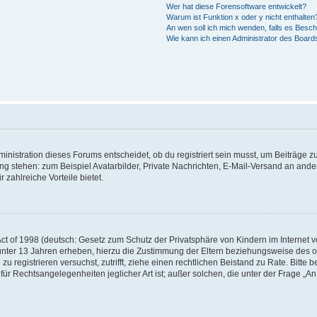
Wer hat diese Forensoftware entwickelt?
Warum ist Funktion x oder y nicht enthalten
An wen soll ich mich wenden, falls es Besc
Wie kann ich einen Administrator des Board
istration dieses Forums entscheidet, ob du registriert sein musst, um Beiträge zu s
ung stehen: zum Beispiel Avatarbilder, Private Nachrichten, E-Mail-Versand an ander
 zahlreiche Vorteile bietet.
t of 1998 (deutsch: Gesetz zum Schutz der Privatsphäre von Kindern im Internet vo
unter 13 Jahren erheben, hierzu die Zustimmung der Eltern beziehungsweise des o
h zu registrieren versuchst, zutrifft, ziehe einen rechtlichen Beistand zu Rate. Bit
für Rechtsangelegenheiten jeglicher Art ist; außer solchen, die unter der Frage „
.