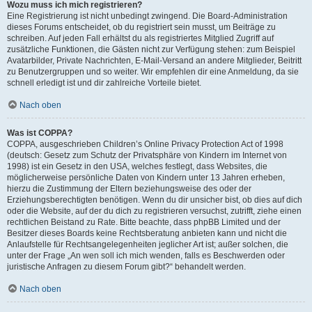
Wozu muss ich mich registrieren?
Eine Registrierung ist nicht unbedingt zwingend. Die Board-Administration
dieses Forums entscheidet, ob du registriert sein musst, um Beiträge zu
schreiben. Auf jeden Fall erhältst du als registriertes Mitglied Zugriff auf
zusätzliche Funktionen, die Gästen nicht zur Verfügung stehen: zum Beispiel
Avatarbilder, Private Nachrichten, E-Mail-Versand an andere Mitglieder, Beitritt
zu Benutzergruppen und so weiter. Wir empfehlen dir eine Anmeldung, da sie
schnell erledigt ist und dir zahlreiche Vorteile bietet.
Nach oben
Was ist COPPA?
COPPA, ausgeschrieben Children’s Online Privacy Protection Act of 1998
(deutsch: Gesetz zum Schutz der Privatsphäre von Kindern im Internet von
1998) ist ein Gesetz in den USA, welches festlegt, dass Websites, die
möglicherweise persönliche Daten von Kindern unter 13 Jahren erheben,
hierzu die Zustimmung der Eltern beziehungsweise des oder der
Erziehungsberechtigten benötigen. Wenn du dir unsicher bist, ob dies auf dich
oder die Website, auf der du dich zu registrieren versuchst, zutrifft, ziehe einen
rechtlichen Beistand zu Rate. Bitte beachte, dass phpBB Limited und der
Besitzer dieses Boards keine Rechtsberatung anbieten kann und nicht die
Anlaufstelle für Rechtsangelegenheiten jeglicher Art ist; außer solchen, die
unter der Frage „An wen soll ich mich wenden, falls es Beschwerden oder
juristische Anfragen zu diesem Forum gibt?“ behandelt werden.
Nach oben