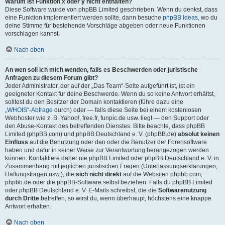
Warum ist Funktion x oder y nicht enthalten?
Diese Software wurde von phpBB Limited geschrieben. Wenn du denkst, dass
eine Funktion implementiert werden sollte, dann besuche
phpBB Ideas
, wo du
deine Stimme für bestehende Vorschläge abgeben oder neue Funktionen
vorschlagen kannst.
Nach oben
An wen soll ich mich wenden, falls es Beschwerden oder juristische
Anfragen zu diesem Forum gibt?
Jeder Administrator, der auf der „Das Team“-Seite aufgeführt ist, ist ein
geeigneter Kontakt für deine Beschwerde. Wenn du so keine Antwort erhältst,
solltest du den Besitzer der Domain kontaktieren (führe dazu eine
„WHOIS“-Abfrage
durch) oder — falls diese Seite bei einem kostenlosen
Webhoster wie z. B. Yahoo!, free.fr, funpic.de usw. liegt — den Support oder
den Abuse-Kontakt des betreffenden Dienstes. Bitte beachte, dass phpBB
Limited (phpBB.com) und phpBB Deutschland e. V. (phpBB.de)
absolut keinen
Einfluss
auf die Benutzung oder den oder die Benutzer der Forensoftware
haben und dafür in keiner Weise zur Verantwortung herangezogen werden
können. Kontaktiere daher nie phpBB Limited oder phpBB Deutschland e. V. in
Zusammenhang mit jeglichen juristischen Fragen (Unterlassungserklärungen,
Haftungsfragen usw.), die
sich nicht direkt
auf die Websiten phpbb.com,
phpbb.de oder die phpBB-Software selbst beziehen. Falls du phpBB Limited
oder phpBB Deutschland e. V. E-Mails schreibst, die die
Softwarenutzung
durch Dritte
betreffen, so wirst du, wenn überhaupt, höchstens eine knappe
Antwort erhalten.
Nach oben