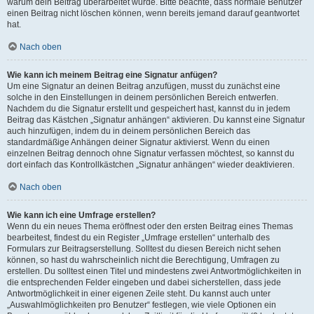
warum dein Beitrag überarbeitet wurde. Bitte beachte, dass normale Benutzer
einen Beitrag nicht löschen können, wenn bereits jemand darauf geantwortet
hat.
Nach oben
Wie kann ich meinem Beitrag eine Signatur anfügen?
Um eine Signatur an deinen Beitrag anzufügen, musst du zunächst eine
solche in den Einstellungen in deinem persönlichen Bereich entwerfen.
Nachdem du die Signatur erstellt und gespeichert hast, kannst du in jedem
Beitrag das Kästchen „Signatur anhängen“ aktivieren. Du kannst eine Signatur
auch hinzufügen, indem du in deinem persönlichen Bereich das
standardmäßige Anhängen deiner Signatur aktivierst. Wenn du einen
einzelnen Beitrag dennoch ohne Signatur verfassen möchtest, so kannst du
dort einfach das Kontrollkästchen „Signatur anhängen“ wieder deaktivieren.
Nach oben
Wie kann ich eine Umfrage erstellen?
Wenn du ein neues Thema eröffnest oder den ersten Beitrag eines Themas
bearbeitest, findest du ein Register „Umfrage erstellen“ unterhalb des
Formulars zur Beitragserstellung. Solltest du diesen Bereich nicht sehen
können, so hast du wahrscheinlich nicht die Berechtigung, Umfragen zu
erstellen. Du solltest einen Titel und mindestens zwei Antwortmöglichkeiten in
die entsprechenden Felder eingeben und dabei sicherstellen, dass jede
Antwortmöglichkeit in einer eigenen Zeile steht. Du kannst auch unter
„Auswahlmöglichkeiten pro Benutzer“ festlegen, wie viele Optionen ein