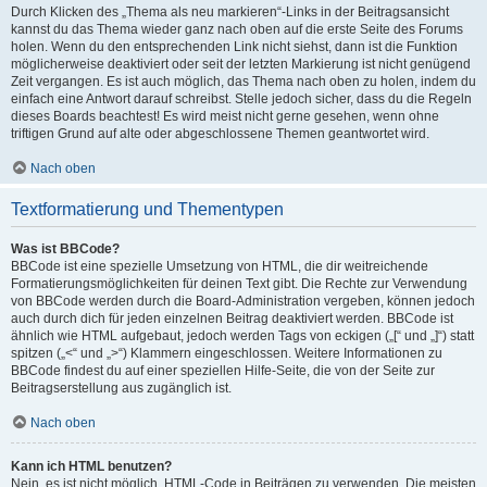
Durch Klicken des „Thema als neu markieren“-Links in der Beitragsansicht
kannst du das Thema wieder ganz nach oben auf die erste Seite des Forums
holen. Wenn du den entsprechenden Link nicht siehst, dann ist die Funktion
möglicherweise deaktiviert oder seit der letzten Markierung ist nicht genügend
Zeit vergangen. Es ist auch möglich, das Thema nach oben zu holen, indem du
einfach eine Antwort darauf schreibst. Stelle jedoch sicher, dass du die Regeln
dieses Boards beachtest! Es wird meist nicht gerne gesehen, wenn ohne
triftigen Grund auf alte oder abgeschlossene Themen geantwortet wird.
Nach oben
Textformatierung und Thementypen
Was ist BBCode?
BBCode ist eine spezielle Umsetzung von HTML, die dir weitreichende
Formatierungsmöglichkeiten für deinen Text gibt. Die Rechte zur Verwendung
von BBCode werden durch die Board-Administration vergeben, können jedoch
auch durch dich für jeden einzelnen Beitrag deaktiviert werden. BBCode ist
ähnlich wie HTML aufgebaut, jedoch werden Tags von eckigen („[“ und „]“) statt
spitzen („<“ und „>“) Klammern eingeschlossen. Weitere Informationen zu
BBCode findest du auf einer speziellen Hilfe-Seite, die von der Seite zur
Beitragserstellung aus zugänglich ist.
Nach oben
Kann ich HTML benutzen?
Nein, es ist nicht möglich, HTML-Code in Beiträgen zu verwenden. Die meisten