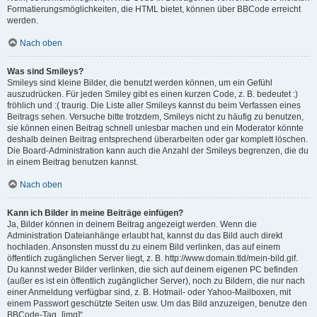
Formatierungsmöglichkeiten, die HTML bietet, können über BBCode erreicht
werden.
Nach oben
Was sind Smileys?
Smileys sind kleine Bilder, die benutzt werden können, um ein Gefühl
auszudrücken. Für jeden Smiley gibt es einen kurzen Code, z. B. bedeutet :)
fröhlich und :( traurig. Die Liste aller Smileys kannst du beim Verfassen eines
Beitrags sehen. Versuche bitte trotzdem, Smileys nicht zu häufig zu benutzen,
sie können einen Beitrag schnell unlesbar machen und ein Moderator könnte
deshalb deinen Beitrag entsprechend überarbeiten oder gar komplett löschen.
Die Board-Administration kann auch die Anzahl der Smileys begrenzen, die du
in einem Beitrag benutzen kannst.
Nach oben
Kann ich Bilder in meine Beiträge einfügen?
Ja, Bilder können in deinem Beitrag angezeigt werden. Wenn die
Administration Dateianhänge erlaubt hat, kannst du das Bild auch direkt
hochladen. Ansonsten musst du zu einem Bild verlinken, das auf einem
öffentlich zugänglichen Server liegt, z. B. http://www.domain.tld/mein-bild.gif.
Du kannst weder Bilder verlinken, die sich auf deinem eigenen PC befinden
(außer es ist ein öffentlich zugänglicher Server), noch zu Bildern, die nur nach
einer Anmeldung verfügbar sind, z. B. Hotmail- oder Yahoo-Mailboxen, mit
einem Passwort geschützte Seiten usw. Um das Bild anzuzeigen, benutze den
BBCode-Tag „[img]“.