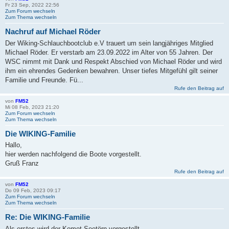
Fr 23 Sep, 2022 22:56
Zum Forum wechseln
Zum Thema wechseln
Nachruf auf Michael Röder
Der Wiking-Schlauchbootclub e.V trauert um sein langjähriges Mitglied
Michael Röder. Er verstarb am 23.09.2022 im Alter von 55 Jahren. Der
WSC nimmt mit Dank und Respekt Abschied von Michael Röder und wird
ihm ein ehrendes Gedenken bewahren. Unser tiefes Mitgefühl gilt seiner
Familie und Freunde. Fü...
Rufe den Beitrag auf
von
FM52
Mi 08 Feb, 2023 21:20
Zum Forum wechseln
Zum Thema wechseln
Die WIKING-Familie
Hallo,
hier werden nachfolgend die Boote vorgestellt.
Gruß Franz
Rufe den Beitrag auf
von
FM52
Do 09 Feb, 2023 09:17
Zum Forum wechseln
Zum Thema wechseln
Re: Die WIKING-Familie
Als erstes wird der Komet Seetörn vorgestellt.