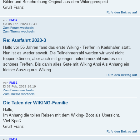
Bilder und Beschreibung Original aus dem Wikingprospekt
Gruß Franz
Rufe den Beitrag auf
von
FM52
So 05 Feb, 2023 12:41
Zum Forum wechseln
Zum Thema wechseln
Re: Ausfahrt 2023-3
Hallo vor 56 Jahren fand das erste Wiking - Treffen in Karlshafen statt.
Nun ist es wieder soweit. Die Teilnehmerzahl werden wir wohl nicht
toppen können, aber auch mit geringer Teilnehmerzahl wird es ein
schönes Treffen. Bis dahin alles Gute mit Wiking Ahoi Als Anhang ein
kleiner Auszug aus Wiking ...
Rufe den Beitrag auf
von
FM52
Di 07 Feb, 2023 19:19
Zum Forum wechseln
Zum Thema wechseln
Die Taten der WIKING-Familie
Hallo,
Im Anhang die tollen Reisen mit dem Wiking- Boot als Übersicht.
Viel Spaß.
Gruß Franz
Rufe den Beitrag auf
von
FM52