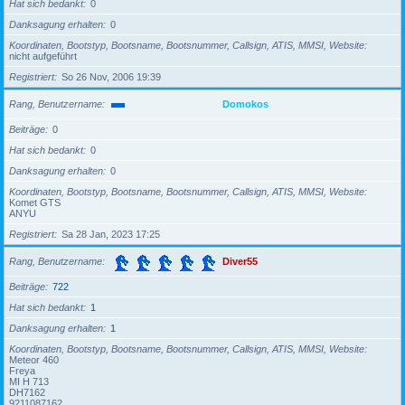
Hat sich bedankt
0
Danksagung erhalten
0
Koordinaten, Bootstyp, Bootsname, Bootsnummer, Callsign, ATIS, MMSI, Website
nicht aufgeführt
Registriert
So 26 Nov, 2006 19:39
Rang, Benutzername
Domokos
Beiträge
0
Hat sich bedankt
0
Danksagung erhalten
0
Koordinaten, Bootstyp, Bootsname, Bootsnummer, Callsign, ATIS, MMSI, Website
Komet GTS
ANYU
Registriert
Sa 28 Jan, 2023 17:25
Rang, Benutzername
Diver55
Beiträge
722
Hat sich bedankt
1
Danksagung erhalten
1
Koordinaten, Bootstyp, Bootsname, Bootsnummer, Callsign, ATIS, MMSI, Website
Meteor 460
Freya
MI H 713
DH7162
9211087162