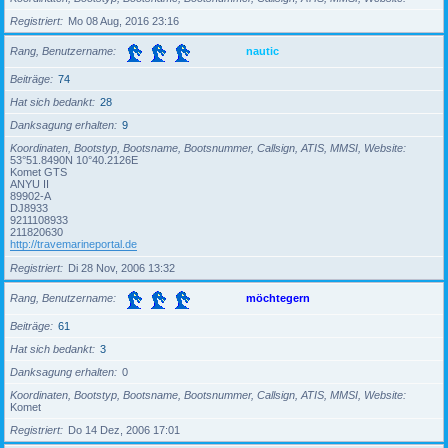
Registriert
Mo 08 Aug, 2016 23:16
Rang, Benutzername
nautic
Beiträge
74
Hat sich bedankt
28
Danksagung erhalten
9
Koordinaten, Bootstyp, Bootsname, Bootsnummer, Callsign, ATIS, MMSI, Website
53°51.8490N 10°40.2126E
Komet GTS
ANYU II
89902-A
DJ8933
9211108933
211820630
http://travemarineportal.de
Registriert
Di 28 Nov, 2006 13:32
Rang, Benutzername
möchtegern
Beiträge
61
Hat sich bedankt
3
Danksagung erhalten
0
Koordinaten, Bootstyp, Bootsname, Bootsnummer, Callsign, ATIS, MMSI, Website
Komet
Registriert
Do 14 Dez, 2006 17:01