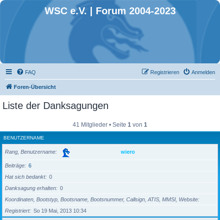
WSC e.V. | Forum 2004-2023
FAQ
Registrieren
Anmelden
Foren-Übersicht
Liste der Danksagungen
41 Mitglieder • Seite
1
von
1
BENUTZERNAME
Rang, Benutzername
wiero
Beiträge
6
Hat sich bedankt
0
Danksagung erhalten
0
Koordinaten, Bootstyp, Bootsname, Bootsnummer, Callsign, ATIS, MMSI, Website
Registriert
So 19 Mai, 2013 10:34