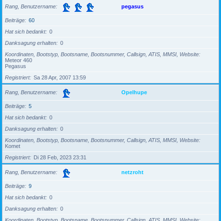
Rang, Benutzername
pegasus
Beiträge
60
Hat sich bedankt
0
Danksagung erhalten
0
Koordinaten, Bootstyp, Bootsname, Bootsnummer, Callsign, ATIS, MMSI, Website
Meteor 460
Pegasus
Registriert
Sa 28 Apr, 2007 13:59
Rang, Benutzername
Opelhupe
Beiträge
5
Hat sich bedankt
0
Danksagung erhalten
0
Koordinaten, Bootstyp, Bootsname, Bootsnummer, Callsign, ATIS, MMSI, Website
Komet
Registriert
Di 28 Feb, 2023 23:31
Rang, Benutzername
netzroht
Beiträge
9
Hat sich bedankt
0
Danksagung erhalten
0
Koordinaten, Bootstyp, Bootsname, Bootsnummer, Callsign, ATIS, MMSI, Website