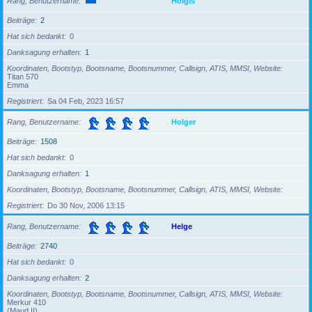
Rang, Benutzername
Holgis
Beiträge
2
Hat sich bedankt
0
Danksagung erhalten
1
Koordinaten, Bootstyp, Bootsname, Bootsnummer, Callsign, ATIS, MMSI, Website
Titan 570
Emma
Registriert
Sa 04 Feb, 2023 16:57
Rang, Benutzername
Holger
Beiträge
1508
Hat sich bedankt
0
Danksagung erhalten
1
Koordinaten, Bootstyp, Bootsname, Bootsnummer, Callsign, ATIS, MMSI, Website
Registriert
Do 30 Nov, 2006 13:15
Rang, Benutzername
Helge
Beiträge
2740
Hat sich bedankt
0
Danksagung erhalten
2
Koordinaten, Bootstyp, Bootsname, Bootsnummer, Callsign, ATIS, MMSI, Website
Merkur 410
(Maud II)