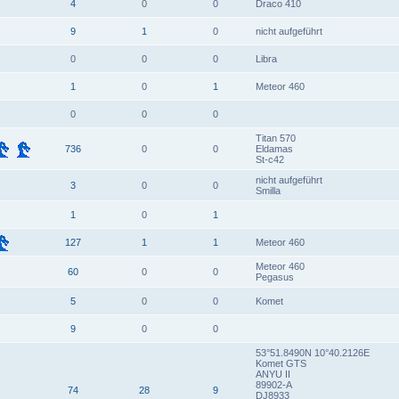
4
0
0
Draco 410
9
1
0
nicht aufgeführt
0
0
0
Libra
1
0
1
Meteor 460
0
0
0
Titan 570
736
0
0
Eldamas
St-c42
nicht aufgeführt
3
0
0
Smilla
1
0
1
127
1
1
Meteor 460
Meteor 460
60
0
0
Pegasus
5
0
0
Komet
9
0
0
53°51.8490N 10°40.2126E
Komet GTS
ANYU II
89902-A
74
28
9
DJ8933