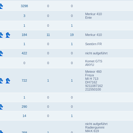
3298
0
0
Merkur 410
3
0
0
Ente
1
0
1
184
11
19
Merkur 410
1
0
1
Seetörn FR
422
0
0
nicht aufgeführt
Komet GTS
0
0
0
ANYU
Meteor 460
Freya
MI H 713
722
1
1
DH7162
9211087162
211550100
1
0
0
290
0
0
14
0
1
nicht aufgeführt
Radiergummi
MA K 619
258
1
0