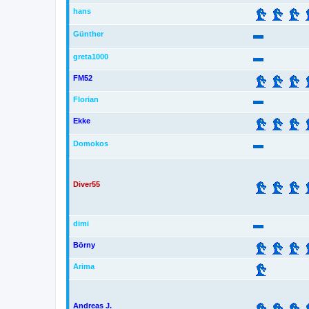
hans
Günther
greta1000
FM52
Florian
Ekke
Domokos
Diver55
dimi
Börny
Arima
Andreas J.