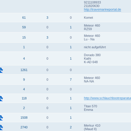
9211108933
211820630
http://travemarineportal.de
61
3
0
Komet
Meteor 460
59
0
1
RZ59
Meteor 460
15
3
0
Lu - Na
1
0
1
nicht aufgeführt
Dorado 380
4
0
1
Kathi
K-AD 648
1261
0
0
Meteor 460
9
0
7
NA-NA
4
0
0
http://www.schlauchbootreparatu
118
0
1
Titan 570
2
0
1
Emma
1508
0
1
Merkur 410
2740
0
2
(Maud II)