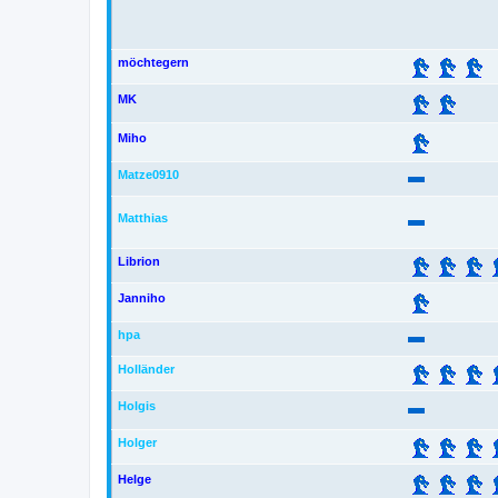
möchtegern
MK
Miho
Matze0910
Matthias
Librion
Janniho
hpa
Holländer
Holgis
Holger
Helge