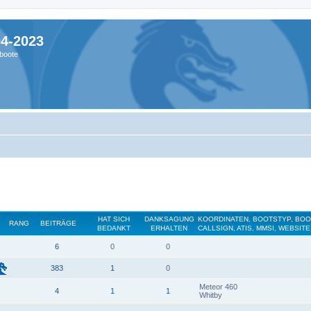
04-2023
boote
HAT SICH
DANKSAGUNG
KOORDINATEN, BOOTSTYP, BO
RANG
BEITRÄGE
BEDANKT
ERHALTEN
CALLSIGN, ATIS, MMSI, WEBSITE
6
0
0
383
1
0
Meteor 460
4
1
1
Whitby