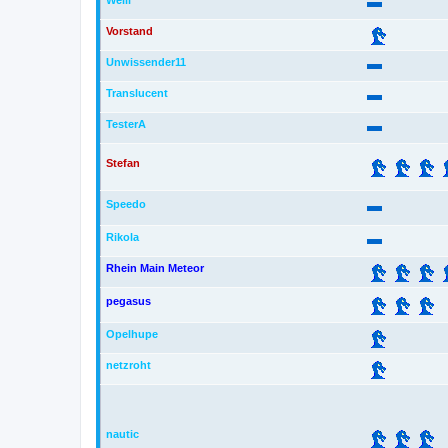
Welli
Vorstand
Unwissender11
Translucent
TesterA
Stefan
Speedo
Rikola
Rhein Main Meteor
pegasus
Opelhupe
netzroht
nautic