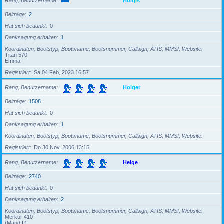
Rang, Benutzername
Holgis
Beiträge
2
Hat sich bedankt
0
Danksagung erhalten
1
Koordinaten, Bootstyp, Bootsname, Bootsnummer, Callsign, ATIS, MMSI, Website
Titan 570
Emma
Registriert
Sa 04 Feb, 2023 16:57
Rang, Benutzername
Holger
Beiträge
1508
Hat sich bedankt
0
Danksagung erhalten
1
Koordinaten, Bootstyp, Bootsname, Bootsnummer, Callsign, ATIS, MMSI, Website
Registriert
Do 30 Nov, 2006 13:15
Rang, Benutzername
Helge
Beiträge
2740
Hat sich bedankt
0
Danksagung erhalten
2
Koordinaten, Bootstyp, Bootsname, Bootsnummer, Callsign, ATIS, MMSI, Website
Merkur 410
(Maud II)