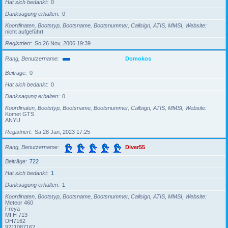
Hat sich bedankt
0
Danksagung erhalten
0
Koordinaten, Bootstyp, Bootsname, Bootsnummer, Callsign, ATIS, MMSI, Website
nicht aufgeführt
Registriert
So 26 Nov, 2006 19:39
Rang, Benutzername
Domokos
Beiträge
0
Hat sich bedankt
0
Danksagung erhalten
0
Koordinaten, Bootstyp, Bootsname, Bootsnummer, Callsign, ATIS, MMSI, Website
Komet GTS
ANYU
Registriert
Sa 28 Jan, 2023 17:25
Rang, Benutzername
Diver55
Beiträge
722
Hat sich bedankt
1
Danksagung erhalten
1
Koordinaten, Bootstyp, Bootsname, Bootsnummer, Callsign, ATIS, MMSI, Website
Meteor 460
Freya
MI H 713
DH7162
9211087162