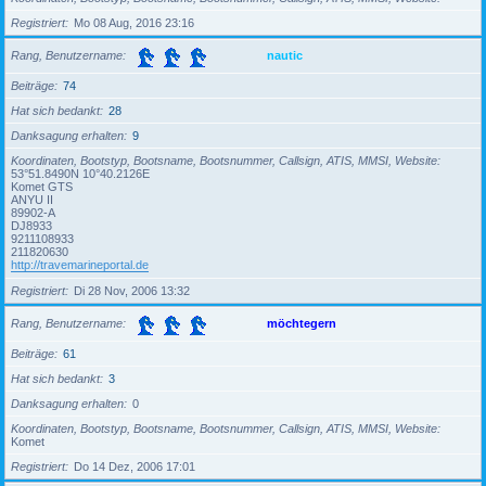
Registriert
Mo 08 Aug, 2016 23:16
Rang, Benutzername
nautic
Beiträge
74
Hat sich bedankt
28
Danksagung erhalten
9
Koordinaten, Bootstyp, Bootsname, Bootsnummer, Callsign, ATIS, MMSI, Website
53°51.8490N 10°40.2126E
Komet GTS
ANYU II
89902-A
DJ8933
9211108933
211820630
http://travemarineportal.de
Registriert
Di 28 Nov, 2006 13:32
Rang, Benutzername
möchtegern
Beiträge
61
Hat sich bedankt
3
Danksagung erhalten
0
Koordinaten, Bootstyp, Bootsname, Bootsnummer, Callsign, ATIS, MMSI, Website
Komet
Registriert
Do 14 Dez, 2006 17:01