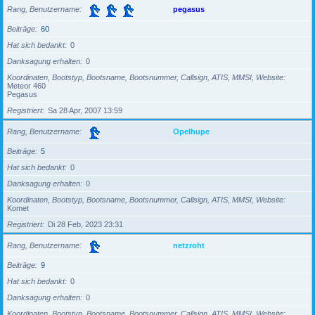
Rang, Benutzername
pegasus
Beiträge
60
Hat sich bedankt
0
Danksagung erhalten
0
Koordinaten, Bootstyp, Bootsname, Bootsnummer, Callsign, ATIS, MMSI, Website
Meteor 460
Pegasus
Registriert
Sa 28 Apr, 2007 13:59
Rang, Benutzername
Opelhupe
Beiträge
5
Hat sich bedankt
0
Danksagung erhalten
0
Koordinaten, Bootstyp, Bootsname, Bootsnummer, Callsign, ATIS, MMSI, Website
Komet
Registriert
Di 28 Feb, 2023 23:31
Rang, Benutzername
netzroht
Beiträge
9
Hat sich bedankt
0
Danksagung erhalten
0
Koordinaten, Bootstyp, Bootsname, Bootsnummer, Callsign, ATIS, MMSI, Website