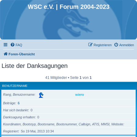
WSC e.V. | Forum 2004-2023
FAQ
Registrieren
Anmelden
Foren-Übersicht
Liste der Danksagungen
41 Mitglieder • Seite
1
von
1
BENUTZERNAME
Rang, Benutzername
wiero
Beiträge
6
Hat sich bedankt
0
Danksagung erhalten
0
Koordinaten, Bootstyp, Bootsname, Bootsnummer, Callsign, ATIS, MMSI, Website
Registriert
So 19 Mai, 2013 10:34