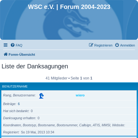
WSC e.V. | Forum 2004-2023
FAQ
Registrieren
Anmelden
Foren-Übersicht
Liste der Danksagungen
41 Mitglieder • Seite
1
von
1
BENUTZERNAME
Rang, Benutzername
wiero
Beiträge
6
Hat sich bedankt
0
Danksagung erhalten
0
Koordinaten, Bootstyp, Bootsname, Bootsnummer, Callsign, ATIS, MMSI, Website
Registriert
So 19 Mai, 2013 10:34