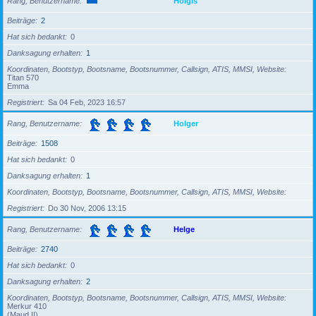
Rang, Benutzername
Holgis
Beiträge
2
Hat sich bedankt
0
Danksagung erhalten
1
Koordinaten, Bootstyp, Bootsname, Bootsnummer, Callsign, ATIS, MMSI, Website
Titan 570
Emma
Registriert
Sa 04 Feb, 2023 16:57
Rang, Benutzername
Holger
Beiträge
1508
Hat sich bedankt
0
Danksagung erhalten
1
Koordinaten, Bootstyp, Bootsname, Bootsnummer, Callsign, ATIS, MMSI, Website
Registriert
Do 30 Nov, 2006 13:15
Rang, Benutzername
Helge
Beiträge
2740
Hat sich bedankt
0
Danksagung erhalten
2
Koordinaten, Bootstyp, Bootsname, Bootsnummer, Callsign, ATIS, MMSI, Website
Merkur 410
(Maud II)