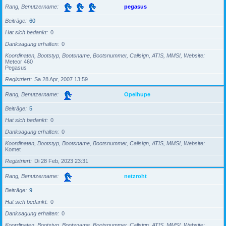
Rang, Benutzername
pegasus
Beiträge
60
Hat sich bedankt
0
Danksagung erhalten
0
Koordinaten, Bootstyp, Bootsname, Bootsnummer, Callsign, ATIS, MMSI, Website
Meteor 460
Pegasus
Registriert
Sa 28 Apr, 2007 13:59
Rang, Benutzername
Opelhupe
Beiträge
5
Hat sich bedankt
0
Danksagung erhalten
0
Koordinaten, Bootstyp, Bootsname, Bootsnummer, Callsign, ATIS, MMSI, Website
Komet
Registriert
Di 28 Feb, 2023 23:31
Rang, Benutzername
netzroht
Beiträge
9
Hat sich bedankt
0
Danksagung erhalten
0
Koordinaten, Bootstyp, Bootsname, Bootsnummer, Callsign, ATIS, MMSI, Website