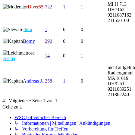
MI H 713
Diver55
722
1
1
DH7162
9211087162
211550100
dimi
1
0
0
Börny
290
0
0
14
0
1
Arima
nicht aufgefüh
Radiergummi
MA K 619
Andreas J.
258
1
0
DH9251
9211089251
211862240
41 Mitglieder • Seite
1
von
1
Gehe zu
WSC | öffentlicher Bereich
↳ Informationen | Mitteilungen | Ankündigungen
↳ Vorbereitung für Treffen
↳ Boote der Forums-Mitglieder