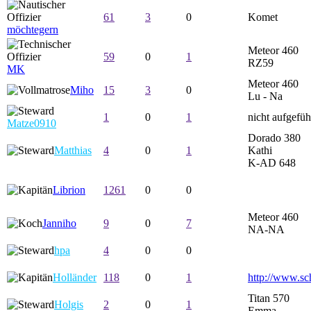
61
3
0
Komet
möchtegern
Meteor 460
59
0
1
RZ59
MK
Meteor 460
Miho
15
3
0
Lu - Na
1
0
1
nicht aufgefüh
Matze0910
Dorado 380
Matthias
4
0
1
Kathi
K-AD 648
Librion
1261
0
0
Meteor 460
Janniho
9
0
7
NA-NA
hpa
4
0
0
Holländer
118
0
1
http://www.sc
Titan 570
Holgis
2
0
1
Emma