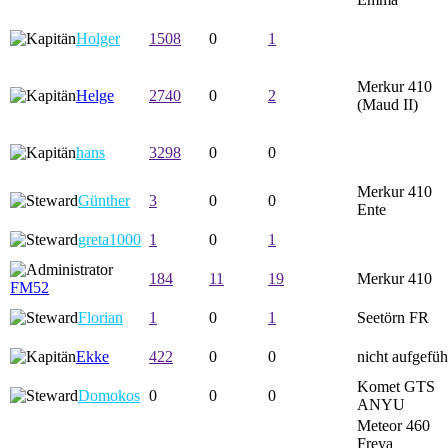
Holger
1508
0
1
Merkur 410
Helge
2740
0
2
(Maud II)
hans
3298
0
0
Merkur 410
Günther
3
0
0
Ente
greta1000
1
0
1
184
11
19
Merkur 410
FM52
Florian
1
0
1
Seetörn FR
Ekke
422
0
0
nicht aufgefüh
Komet GTS
Domokos
0
0
0
ANYU
Meteor 460
Freya