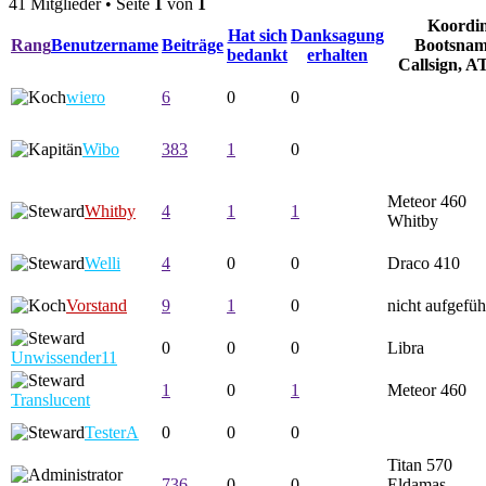
41 Mitglieder • Seite
1
von
1
Koordin
Hat sich
Danksagung
Rang
Benutzername
Beiträge
Bootsnam
bedankt
erhalten
Callsign, A
wiero
6
0
0
Wibo
383
1
0
Meteor 460
Whitby
4
1
1
Whitby
Welli
4
0
0
Draco 410
Vorstand
9
1
0
nicht aufgefüh
0
0
0
Libra
Unwissender11
1
0
1
Meteor 460
Translucent
TesterA
0
0
0
Titan 570
736
0
0
Eldamas