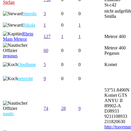
Stefan
St-c42
nicht aufgefüh
Speedo
3
0
0
Smilla
Rikola
1
0
1
Rhein
127
1
1
Meteor 460
Main Meteor
Meteor 460
60
0
0
Pegasus
pegasus
Opelhupe
5
0
0
Komet
netzroht
9
0
0
53°51.8490N 
Komet GTS
ANYU II
89902-A
74
28
9
DJ8933
nautic
9211108933
211820630
http://travema