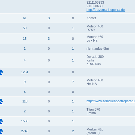
9211108933
211820630
http://travemarineportal.de
61
3
0
Komet
Meteor 460
59
0
1
RZ59
Meteor 460
15
3
0
Lu - Na
1
0
1
nicht aufgeführt
Dorado 380
4
0
1
Kathi
K-AD 648
1261
0
0
Meteor 460
9
0
7
NA-NA
4
0
0
http://www.schlauchbootreparatu
118
0
1
Titan 570
2
0
1
Emma
1508
0
1
Merkur 410
2740
0
2
(Maud II)