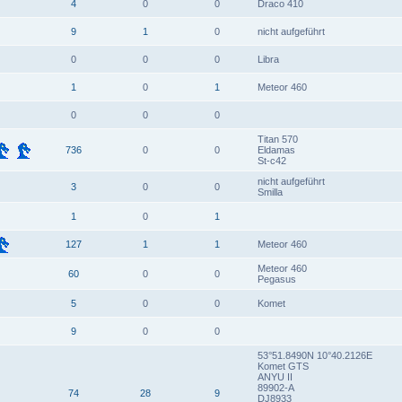
4
0
0
Draco 410
9
1
0
nicht aufgeführt
0
0
0
Libra
1
0
1
Meteor 460
0
0
0
Titan 570
736
0
0
Eldamas
St-c42
nicht aufgeführt
3
0
0
Smilla
1
0
1
127
1
1
Meteor 460
Meteor 460
60
0
0
Pegasus
5
0
0
Komet
9
0
0
53°51.8490N 10°40.2126E
Komet GTS
ANYU II
89902-A
74
28
9
DJ8933