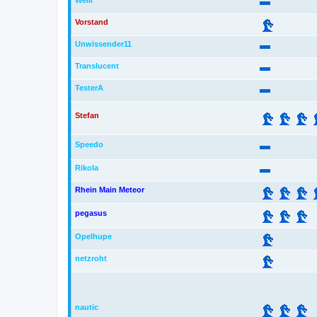
Welli
Vorstand
Unwissender11
Translucent
TesterA
Stefan
Speedo
Rikola
Rhein Main Meteor
pegasus
Opelhupe
netzroht
nautic