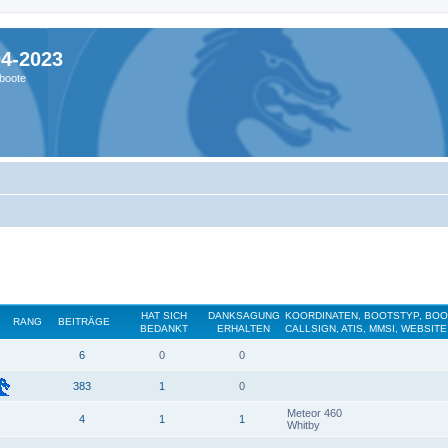
04-2023
boote
HAT SICH
DANKSAGUNG
KOORDINATEN, BOOTSTYP, BO
RANG
BEITRÄGE
BEDANKT
ERHALTEN
CALLSIGN, ATIS, MMSI, WEBSITE
6
0
0
383
1
0
Meteor 460
4
1
1
Whitby