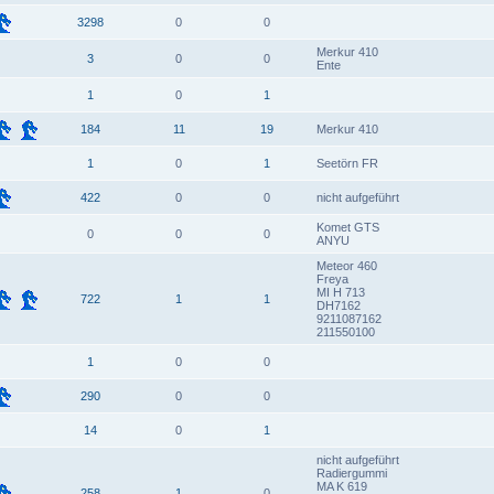
3298
0
0
Merkur 410
3
0
0
Ente
1
0
1
184
11
19
Merkur 410
1
0
1
Seetörn FR
422
0
0
nicht aufgeführt
Komet GTS
0
0
0
ANYU
Meteor 460
Freya
MI H 713
722
1
1
DH7162
9211087162
211550100
1
0
0
290
0
0
14
0
1
nicht aufgeführt
Radiergummi
MA K 619
258
1
0