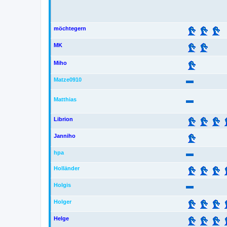
möchtegern
MK
Miho
Matze0910
Matthias
Librion
Janniho
hpa
Holländer
Holgis
Holger
Helge