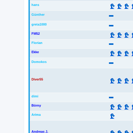
hans
Günther
greta1000
FM52
Florian
Ekke
Domokos
Diver55
dimi
Börny
Arima
Andreas J.