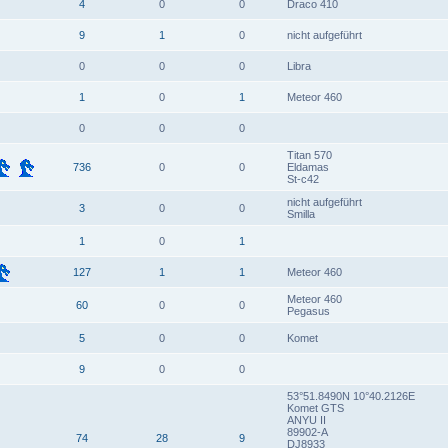
4
0
0
Draco 410
9
1
0
nicht aufgeführt
0
0
0
Libra
1
0
1
Meteor 460
0
0
0
Titan 570
736
0
0
Eldamas
St-c42
nicht aufgeführt
3
0
0
Smilla
1
0
1
127
1
1
Meteor 460
Meteor 460
60
0
0
Pegasus
5
0
0
Komet
9
0
0
53°51.8490N 10°40.2126E
Komet GTS
ANYU II
89902-A
74
28
9
DJ8933