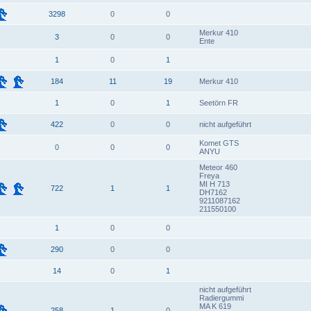
3298
0
0
Merkur 410
3
0
0
Ente
1
0
1
184
11
19
Merkur 410
1
0
1
Seetörn FR
422
0
0
nicht aufgeführt
Komet GTS
0
0
0
ANYU
Meteor 460
Freya
MI H 713
722
1
1
DH7162
9211087162
211550100
1
0
0
290
0
0
14
0
1
nicht aufgeführt
Radiergummi
MA K 619
258
1
0