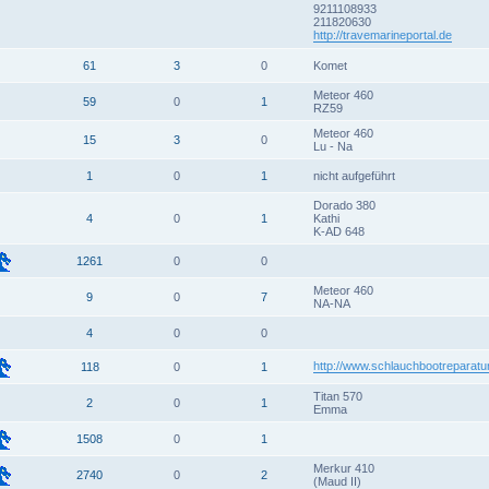
9211108933
211820630
http://travemarineportal.de
61
3
0
Komet
Meteor 460
59
0
1
RZ59
Meteor 460
15
3
0
Lu - Na
1
0
1
nicht aufgeführt
Dorado 380
4
0
1
Kathi
K-AD 648
1261
0
0
Meteor 460
9
0
7
NA-NA
4
0
0
http://www.schlauchbootreparatu
118
0
1
Titan 570
2
0
1
Emma
1508
0
1
Merkur 410
2740
0
2
(Maud II)