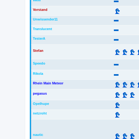
Welli
Vorstand
Unwissender11
Translucent
TesterA
Stefan
Speedo
Rikola
Rhein Main Meteor
pegasus
Opelhupe
netzroht
nautic