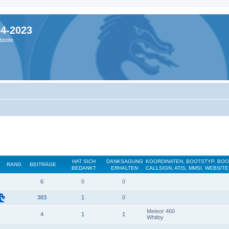
04-2023
boote
HAT SICH
DANKSAGUNG
KOORDINATEN, BOOTSTYP, BO
RANG
BEITRÄGE
BEDANKT
ERHALTEN
CALLSIGN, ATIS, MMSI, WEBSITE
6
0
0
383
1
0
Meteor 460
4
1
1
Whitby