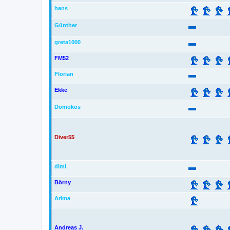
hans
Günther
greta1000
FM52
Florian
Ekke
Domokos
Diver55
dimi
Börny
Arima
Andreas J.