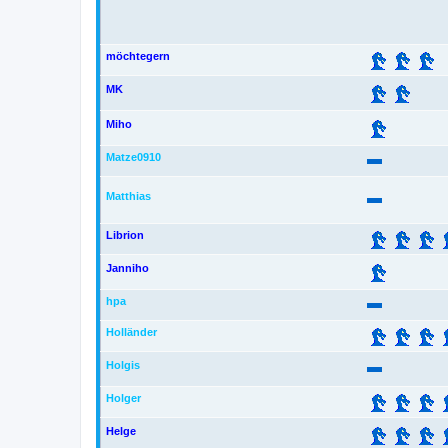
möchtegern
MK
Miho
Matze0910
Matthias
Librion
Janniho
hpa
Holländer
Holgis
Holger
Helge