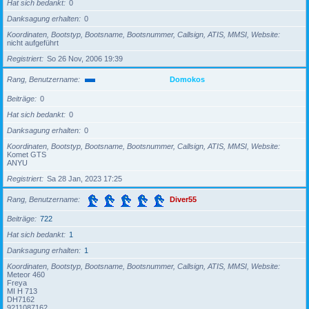
Hat sich bedankt
0
Danksagung erhalten
0
Koordinaten, Bootstyp, Bootsname, Bootsnummer, Callsign, ATIS, MMSI, Website
nicht aufgeführt
Registriert
So 26 Nov, 2006 19:39
Rang, Benutzername
Domokos
Beiträge
0
Hat sich bedankt
0
Danksagung erhalten
0
Koordinaten, Bootstyp, Bootsname, Bootsnummer, Callsign, ATIS, MMSI, Website
Komet GTS
ANYU
Registriert
Sa 28 Jan, 2023 17:25
Rang, Benutzername
Diver55
Beiträge
722
Hat sich bedankt
1
Danksagung erhalten
1
Koordinaten, Bootstyp, Bootsname, Bootsnummer, Callsign, ATIS, MMSI, Website
Meteor 460
Freya
MI H 713
DH7162
9211087162