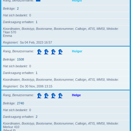
Rang, Benutzername
Holgis
Beiträge
2
Hat sich bedankt
0
Danksagung erhalten
1
Koordinaten, Bootstyp, Bootsname, Bootsnummer, Callsign, ATIS, MMSI, Website
Titan 570
Emma
Registriert
Sa 04 Feb, 2023 16:57
Rang, Benutzername
Holger
Beiträge
1508
Hat sich bedankt
0
Danksagung erhalten
1
Koordinaten, Bootstyp, Bootsname, Bootsnummer, Callsign, ATIS, MMSI, Website
Registriert
Do 30 Nov, 2006 13:15
Rang, Benutzername
Helge
Beiträge
2740
Hat sich bedankt
0
Danksagung erhalten
2
Koordinaten, Bootstyp, Bootsname, Bootsnummer, Callsign, ATIS, MMSI, Website
Merkur 410
(Maud II)