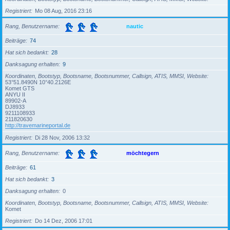
Registriert
Mo 08 Aug, 2016 23:16
Rang, Benutzername
nautic
Beiträge
74
Hat sich bedankt
28
Danksagung erhalten
9
Koordinaten, Bootstyp, Bootsname, Bootsnummer, Callsign, ATIS, MMSI, Website
53°51.8490N 10°40.2126E
Komet GTS
ANYU II
89902-A
DJ8933
9211108933
211820630
http://travemarineportal.de
Registriert
Di 28 Nov, 2006 13:32
Rang, Benutzername
möchtegern
Beiträge
61
Hat sich bedankt
3
Danksagung erhalten
0
Koordinaten, Bootstyp, Bootsname, Bootsnummer, Callsign, ATIS, MMSI, Website
Komet
Registriert
Do 14 Dez, 2006 17:01