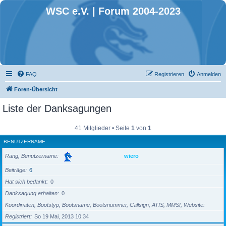
WSC e.V. | Forum 2004-2023
FAQ
Registrieren
Anmelden
Foren-Übersicht
Liste der Danksagungen
41 Mitglieder • Seite
1
von
1
BENUTZERNAME
Rang, Benutzername
wiero
Beiträge
6
Hat sich bedankt
0
Danksagung erhalten
0
Koordinaten, Bootstyp, Bootsname, Bootsnummer, Callsign, ATIS, MMSI, Website
Registriert
So 19 Mai, 2013 10:34