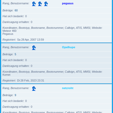
Rang, Benutzername
pegasus
Beiträge
60
Hat sich bedankt
0
Danksagung erhalten
0
Koordinaten, Bootstyp, Bootsname, Bootsnummer, Callsign, ATIS, MMSI, Website
Meteor 460
Pegasus
Registriert
Sa 28 Apr, 2007 13:59
Rang, Benutzername
Opelhupe
Beiträge
5
Hat sich bedankt
0
Danksagung erhalten
0
Koordinaten, Bootstyp, Bootsname, Bootsnummer, Callsign, ATIS, MMSI, Website
Komet
Registriert
Di 28 Feb, 2023 23:31
Rang, Benutzername
netzroht
Beiträge
9
Hat sich bedankt
0
Danksagung erhalten
0
Koordinaten, Bootstyp, Bootsname, Bootsnummer, Callsign, ATIS, MMSI, Website