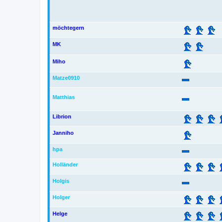
möchtegern
MK
Miho
Matze0910
Matthias
Librion
Janniho
hpa
Holländer
Holgis
Holger
Helge