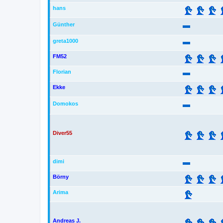
hans
Günther
greta1000
FM52
Florian
Ekke
Domokos
Diver55
dimi
Börny
Arima
Andreas J.