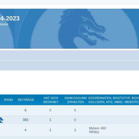
04-2023
boote
HAT SICH
DANKSAGUNG
KOORDINATEN, BOOTSTYP, BO
RANG
BEITRÄGE
BEDANKT
ERHALTEN
CALLSIGN, ATIS, MMSI, WEBSITE
6
0
0
383
1
0
Meteor 460
4
1
1
Whitby