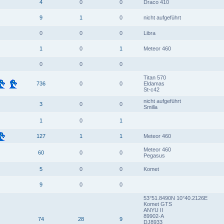
4
0
0
Draco 410
9
1
0
nicht aufgeführt
0
0
0
Libra
1
0
1
Meteor 460
0
0
0
Titan 570
736
0
0
Eldamas
St-c42
nicht aufgeführt
3
0
0
Smilla
1
0
1
127
1
1
Meteor 460
Meteor 460
60
0
0
Pegasus
5
0
0
Komet
9
0
0
53°51.8490N 10°40.2126E
Komet GTS
ANYU II
89902-A
74
28
9
DJ8933