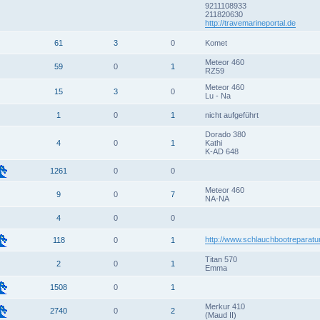
9211108933
211820630
http://travemarineportal.de
61
3
0
Komet
Meteor 460
59
0
1
RZ59
Meteor 460
15
3
0
Lu - Na
1
0
1
nicht aufgeführt
Dorado 380
4
0
1
Kathi
K-AD 648
1261
0
0
Meteor 460
9
0
7
NA-NA
4
0
0
http://www.schlauchbootreparatu
118
0
1
Titan 570
2
0
1
Emma
1508
0
1
Merkur 410
2740
0
2
(Maud II)