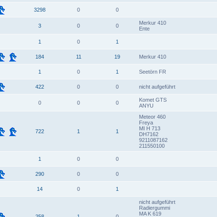
3298
0
0
Merkur 410
3
0
0
Ente
1
0
1
184
11
19
Merkur 410
1
0
1
Seetörn FR
422
0
0
nicht aufgeführt
Komet GTS
0
0
0
ANYU
Meteor 460
Freya
MI H 713
722
1
1
DH7162
9211087162
211550100
1
0
0
290
0
0
14
0
1
nicht aufgeführt
Radiergummi
MA K 619
258
1
0