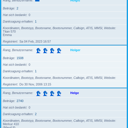
Rang, Benutzername
Holgis
Beiträge
2
Hat sich bedankt
0
Danksagung erhalten
1
Koordinaten, Bootstyp, Bootsname, Bootsnummer, Callsign, ATIS, MMSI, Website
Titan 570
Emma
Registriert
Sa 04 Feb, 2023 16:57
Rang, Benutzername
Holger
Beiträge
1508
Hat sich bedankt
0
Danksagung erhalten
1
Koordinaten, Bootstyp, Bootsname, Bootsnummer, Callsign, ATIS, MMSI, Website
Registriert
Do 30 Nov, 2006 13:15
Rang, Benutzername
Helge
Beiträge
2740
Hat sich bedankt
0
Danksagung erhalten
2
Koordinaten, Bootstyp, Bootsname, Bootsnummer, Callsign, ATIS, MMSI, Website
Merkur 410
(Maud II)