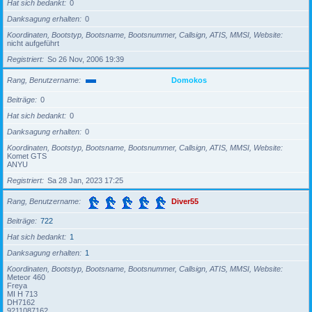
Hat sich bedankt
0
Danksagung erhalten
0
Koordinaten, Bootstyp, Bootsname, Bootsnummer, Callsign, ATIS, MMSI, Website
nicht aufgeführt
Registriert
So 26 Nov, 2006 19:39
Rang, Benutzername
Domokos
Beiträge
0
Hat sich bedankt
0
Danksagung erhalten
0
Koordinaten, Bootstyp, Bootsname, Bootsnummer, Callsign, ATIS, MMSI, Website
Komet GTS
ANYU
Registriert
Sa 28 Jan, 2023 17:25
Rang, Benutzername
Diver55
Beiträge
722
Hat sich bedankt
1
Danksagung erhalten
1
Koordinaten, Bootstyp, Bootsname, Bootsnummer, Callsign, ATIS, MMSI, Website
Meteor 460
Freya
MI H 713
DH7162
9211087162