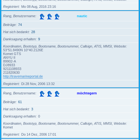
Registriert
Mo 08 Aug, 2016 23:16
Rang, Benutzername
nautic
Beiträge
74
Hat sich bedankt
28
Danksagung erhalten
9
Koordinaten, Bootstyp, Bootsname, Bootsnummer, Callsign, ATIS, MMSI, Website
53°51.8490N 10°40.2126E
Komet GTS
ANYU II
89902-A
DJ8933
9211108933
211820630
http://travemarineportal.de
Registriert
Di 28 Nov, 2006 13:32
Rang, Benutzername
möchtegern
Beiträge
61
Hat sich bedankt
3
Danksagung erhalten
0
Koordinaten, Bootstyp, Bootsname, Bootsnummer, Callsign, ATIS, MMSI, Website
Komet
Registriert
Do 14 Dez, 2006 17:01