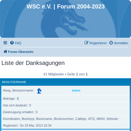
WSC e.V. | Forum 2004-2023
FAQ
Registrieren
Anmelden
Foren-Übersicht
Liste der Danksagungen
41 Mitglieder • Seite
1
von
1
BENUTZERNAME
Rang, Benutzername
wiero
Beiträge
6
Hat sich bedankt
0
Danksagung erhalten
0
Koordinaten, Bootstyp, Bootsname, Bootsnummer, Callsign, ATIS, MMSI, Website
Registriert
So 19 Mai, 2013 10:34