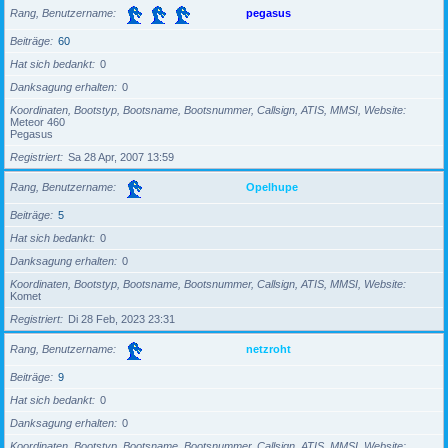
Rang, Benutzername
pegasus
Beiträge
60
Hat sich bedankt
0
Danksagung erhalten
0
Koordinaten, Bootstyp, Bootsname, Bootsnummer, Callsign, ATIS, MMSI, Website
Meteor 460
Pegasus
Registriert
Sa 28 Apr, 2007 13:59
Rang, Benutzername
Opelhupe
Beiträge
5
Hat sich bedankt
0
Danksagung erhalten
0
Koordinaten, Bootstyp, Bootsname, Bootsnummer, Callsign, ATIS, MMSI, Website
Komet
Registriert
Di 28 Feb, 2023 23:31
Rang, Benutzername
netzroht
Beiträge
9
Hat sich bedankt
0
Danksagung erhalten
0
Koordinaten, Bootstyp, Bootsname, Bootsnummer, Callsign, ATIS, MMSI, Website