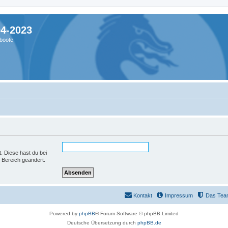
04-2023
boote
t. Diese hast du bei
 Bereich geändert.
Kontakt
Impressum
Das Tea
Powered by
phpBB
® Forum Software © phpBB Limited
Deutsche Übersetzung durch
phpBB.de