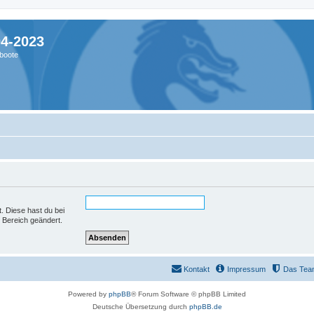
04-2023
boote
t. Diese hast du bei
 Bereich geändert.
Kontakt
Impressum
Das Tea
Powered by
phpBB
® Forum Software © phpBB Limited
Deutsche Übersetzung durch
phpBB.de