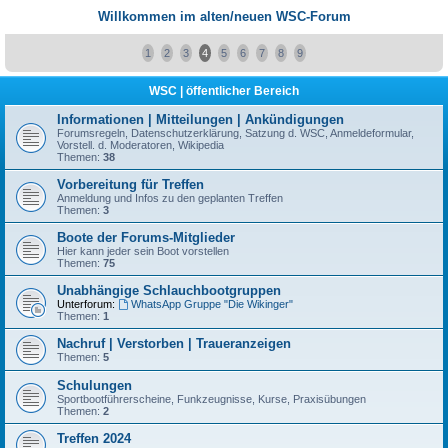
Willkommen im alten/neuen WSC-Forum
1
2
3
4
5
6
7
8
9
WSC | öffentlicher Bereich
Informationen | Mitteilungen | Ankündigungen
Forumsregeln, Datenschutzerklärung, Satzung d. WSC, Anmeldeformular,
Vorstell. d. Moderatoren, Wikipedia
Themen:
38
Vorbereitung für Treffen
Anmeldung und Infos zu den geplanten Treffen
Themen:
3
Boote der Forums-Mitglieder
Hier kann jeder sein Boot vorstellen
Themen:
75
Unabhängige Schlauchbootgruppen
Unterforum:
WhatsApp Gruppe "Die Wikinger"
Themen:
1
Nachruf | Verstorben | Traueranzeigen
Themen:
5
Schulungen
Sportbootführerscheine, Funkzeugnisse, Kurse, Praxisübungen
Themen:
2
Treffen 2024