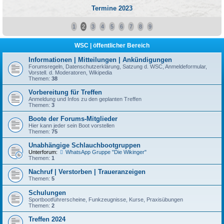
Termine 2023
1
2
3
4
5
6
7
8
9
WSC | öffentlicher Bereich
Informationen | Mitteilungen | Ankündigungen
Forumsregeln, Datenschutzerklärung, Satzung d. WSC, Anmeldeformular,
Vorstell. d. Moderatoren, Wikipedia
Themen:
38
Vorbereitung für Treffen
Anmeldung und Infos zu den geplanten Treffen
Themen:
3
Boote der Forums-Mitglieder
Hier kann jeder sein Boot vorstellen
Themen:
75
Unabhängige Schlauchbootgruppen
Unterforum:
WhatsApp Gruppe "Die Wikinger"
Themen:
1
Nachruf | Verstorben | Traueranzeigen
Themen:
5
Schulungen
Sportbootführerscheine, Funkzeugnisse, Kurse, Praxisübungen
Themen:
2
Treffen 2024