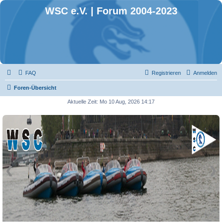
WSC e.V. | Forum 2004-2023
FAQ
Registrieren
Anmelden
Foren-Übersicht
Aktuelle Zeit: Mo 10 Aug, 2026 14:17
❮
❯