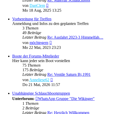
Letzter Beitrag
Re: Material Schlauchboot
Neuester
von
DanClem
Beitrag
Mo 18 Aug, 2025 13:25
Vorbereitung für Treffen
Anmeldung und Infos zu den geplanten Treffen
3
Themen
49
Beiträge
Letzter Beitrag
Re: Ausfahrt 2023-3 Himmelfah…
Neuester
von
möchtegern
Beitrag
Mo 22 Mai, 2023 23:23
Boote der Forums-Mitglieder
Hier kann jeder sein Boot vorstellen
75
Themen
175
Beiträge
Letzter Beitrag
Re: Ventile Saturn Bj.1991
Neuester
von
Anneliese62
Beitrag
Do 21 Mai, 2026 11:57
Unabhängige Schlauchbootgruppen
Unterforum:
WhatsApp Gruppe "Die Wikinger"
1
Themen
2
Beiträge
Letzter Beitrag
Re: Herzlich Willkommen