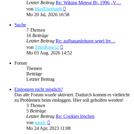
Letzter Beitrag
Re: Wiking Meteor Bj. 1996 „V…
Neuester
von
MaxEberhardt
Beitrag
Mo 20 Jul, 2026 16:58
Suche
7
Themen
16
Beiträge
Letzter Beitrag
Re: aufbauanleitung segel fre…
Neuester
von
TimoRose32
Beitrag
Mo 03 Aug, 2026 14:52
Forum
Themen
Beiträge
Letzter Beitrag
Einloggen nicht möglich?
Das alte Forum wurde aktiviert. Dadurch kommt es vielleicht
zu Problemen beim einloggen. Hier soll geholfen werden!
3
Themen
5
Beiträge
Letzter Beitrag
Re: Cookies löschen
Neuester
von
nautic
Beitrag
Mo 24 Apr, 2023 11:08