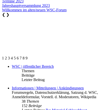
Termine 2023
Jahreshauptversammlung 2023
Willkommen im alten/neuen WSC-Forum
❮
❯
1
2
3
4
5
6
7
8
9
WSC | öffentlicher Bereich
Themen
Beiträge
Letzter Beitrag
Informationen | Mitteilungen | Ankündigungen
Forumsregeln, Datenschutzerklärung, Satzung d. WSC,
Anmeldeformular, Vorstell. d. Moderatoren, Wikipedia
38
Themen
152
Beiträge