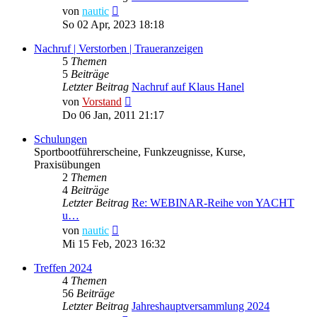
Neuester
von
nautic
Beitrag
So 02 Apr, 2023 18:18
Nachruf | Verstorben | Traueranzeigen
5
Themen
5
Beiträge
Letzter Beitrag
Nachruf auf Klaus Hanel
Neuester
von
Vorstand
Beitrag
Do 06 Jan, 2011 21:17
Schulungen
Sportbootführerscheine, Funkzeugnisse, Kurse,
Praxisübungen
2
Themen
4
Beiträge
Letzter Beitrag
Re: WEBINAR-Reihe von YACHT
u…
Neuester
von
nautic
Beitrag
Mi 15 Feb, 2023 16:32
Treffen 2024
4
Themen
56
Beiträge
Letzter Beitrag
Jahreshauptversammlung 2024