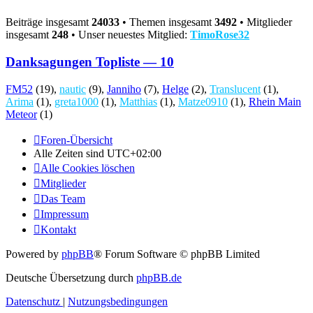
Beiträge insgesamt
24033
• Themen insgesamt
3492
• Mitglieder
insgesamt
248
• Unser neuestes Mitglied:
TimoRose32
Danksagungen Topliste — 10
FM52
(19),
nautic
(9),
Janniho
(7),
Helge
(2),
Translucent
(1),
Arima
(1),
greta1000
(1),
Matthias
(1),
Matze0910
(1),
Rhein Main
Meteor
(1)
Foren-Übersicht
Alle Zeiten sind
UTC+02:00
Alle Cookies löschen
Mitglieder
Das Team
Impressum
Kontakt
Powered by
phpBB
® Forum Software © phpBB Limited
Deutsche Übersetzung durch
phpBB.de
Datenschutz
|
Nutzungsbedingungen