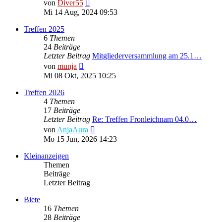
Neuester
von
Diver55
Beitrag
Mi 14 Aug, 2024 09:53
Treffen 2025
6
Themen
24
Beiträge
Letzter Beitrag
Mitgliederversammlung am 25.1…
Neuester
von
munja
Beitrag
Mi 08 Okt, 2025 10:25
Treffen 2026
4
Themen
17
Beiträge
Letzter Beitrag
Re: Treffen Fronleichnam 04.0…
Neuester
von
AnjaAura
Beitrag
Mo 15 Jun, 2026 14:23
Kleinanzeigen
Themen
Beiträge
Letzter Beitrag
Biete
16
Themen
28
Beiträge