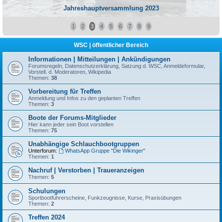
Jahreshauptversammlung 2023
1
2
3
4
5
6
7
8
9
WSC | öffentlicher Bereich
Informationen | Mitteilungen | Ankündigungen
Forumsregeln, Datenschutzerklärung, Satzung d. WSC, Anmeldeformular,
Vorstell. d. Moderatoren, Wikipedia
Themen:
38
Vorbereitung für Treffen
Anmeldung und Infos zu den geplanten Treffen
Themen:
3
Boote der Forums-Mitglieder
Hier kann jeder sein Boot vorstellen
Themen:
75
Unabhängige Schlauchbootgruppen
Unterforum:
WhatsApp Gruppe "Die Wikinger"
Themen:
1
Nachruf | Verstorben | Traueranzeigen
Themen:
5
Schulungen
Sportbootführerscheine, Funkzeugnisse, Kurse, Praxisübungen
Themen:
2
Treffen 2024