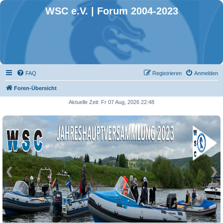
WSC e.V. | Forum 2004-2023
FAQ
Registrieren
Anmelden
Foren-Übersicht
Aktuelle Zeit: Fr 07 Aug, 2026 22:48
❮
❯