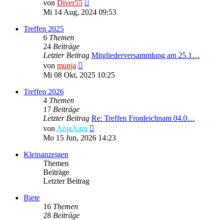
Neuester
von
Diver55
Beitrag
Mi 14 Aug, 2024 09:53
Treffen 2025
6
Themen
24
Beiträge
Letzter Beitrag
Mitgliederversammlung am 25.1…
Neuester
von
munja
Beitrag
Mi 08 Okt, 2025 10:25
Treffen 2026
4
Themen
17
Beiträge
Letzter Beitrag
Re: Treffen Fronleichnam 04.0…
Neuester
von
AnjaAura
Beitrag
Mo 15 Jun, 2026 14:23
Kleinanzeigen
Themen
Beiträge
Letzter Beitrag
Biete
16
Themen
28
Beiträge