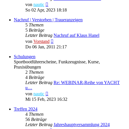
Neuester
von
nautic
Beitrag
So 02 Apr, 2023 18:18
Nachruf | Verstorben | Traueranzeigen
5
Themen
5
Beiträge
Letzter Beitrag
Nachruf auf Klaus Hanel
Neuester
von
Vorstand
Beitrag
Do 06 Jan, 2011 21:17
Schulungen
Sportbootführerscheine, Funkzeugnisse, Kurse,
Praxisübungen
2
Themen
4
Beiträge
Letzter Beitrag
Re: WEBINAR-Reihe von YACHT
u…
Neuester
von
nautic
Beitrag
Mi 15 Feb, 2023 16:32
Treffen 2024
4
Themen
56
Beiträge
Letzter Beitrag
Jahreshauptversammlung 2024