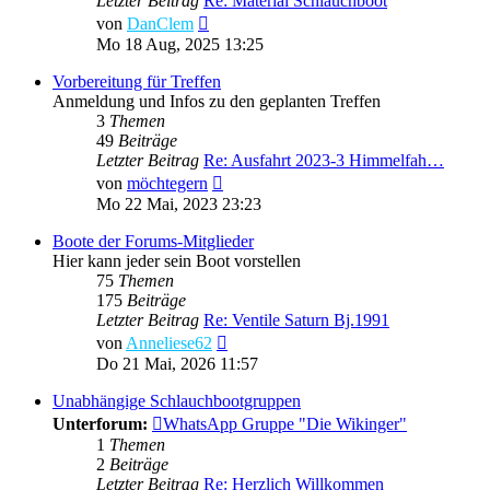
Letzter Beitrag
Re: Material Schlauchboot
Neuester
von
DanClem
Beitrag
Mo 18 Aug, 2025 13:25
Vorbereitung für Treffen
Anmeldung und Infos zu den geplanten Treffen
3
Themen
49
Beiträge
Letzter Beitrag
Re: Ausfahrt 2023-3 Himmelfah…
Neuester
von
möchtegern
Beitrag
Mo 22 Mai, 2023 23:23
Boote der Forums-Mitglieder
Hier kann jeder sein Boot vorstellen
75
Themen
175
Beiträge
Letzter Beitrag
Re: Ventile Saturn Bj.1991
Neuester
von
Anneliese62
Beitrag
Do 21 Mai, 2026 11:57
Unabhängige Schlauchbootgruppen
Unterforum:
WhatsApp Gruppe "Die Wikinger"
1
Themen
2
Beiträge
Letzter Beitrag
Re: Herzlich Willkommen