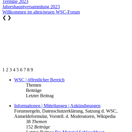
Termine 2023
Jahreshauptversammlung 2023
Willkommen im alten/neuen WSC-Forum
❮
❯
1
2
3
4
5
6
7
8
9
WSC | öffentlicher Bereich
Themen
Beiträge
Letzter Beitrag
Informationen | Mitteilungen | Ankündigungen
Forumsregeln, Datenschutzerklärung, Satzung d. WSC,
Anmeldeformular, Vorstell. d. Moderatoren, Wikipedia
38
Themen
152
Beiträge