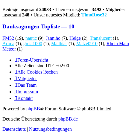
Beiträge insgesamt
24033
• Themen insgesamt
3492
• Mitglieder
insgesamt
248
• Unser neuestes Mitglied:
TimoRose32
Danksagungen Topliste — 10
FM52
(19),
nautic
(9),
Janniho
(7),
Helge
(2),
Translucent
(1),
Arima
(1),
greta1000
(1),
Matthias
(1),
Matze0910
(1),
Rhein Main
Meteor
(1)
Foren-Übersicht
Alle Zeiten sind
UTC+02:00
Alle Cookies löschen
Mitglieder
Das Team
Impressum
Kontakt
Powered by
phpBB
® Forum Software © phpBB Limited
Deutsche Übersetzung durch
phpBB.de
Datenschutz
|
Nutzungsbedingungen