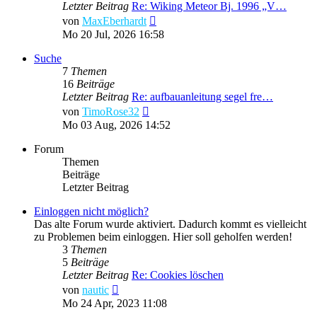
Letzter Beitrag
Re: Wiking Meteor Bj. 1996 „V…
Neuester
von
MaxEberhardt
Beitrag
Mo 20 Jul, 2026 16:58
Suche
7
Themen
16
Beiträge
Letzter Beitrag
Re: aufbauanleitung segel fre…
Neuester
von
TimoRose32
Beitrag
Mo 03 Aug, 2026 14:52
Forum
Themen
Beiträge
Letzter Beitrag
Einloggen nicht möglich?
Das alte Forum wurde aktiviert. Dadurch kommt es vielleicht
zu Problemen beim einloggen. Hier soll geholfen werden!
3
Themen
5
Beiträge
Letzter Beitrag
Re: Cookies löschen
Neuester
von
nautic
Beitrag
Mo 24 Apr, 2023 11:08