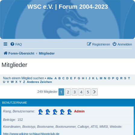
WSC e.V. | Forum 2004-2023
FAQ
Registrieren
Anmelden
Foren-Übersicht
Mitglieder
Mitglieder
Nach einem Mitglied suchen
•
Alle
A
B
C
D
E
F
G
H
I
J
K
L
M
N
O
P
Q
R
S
T
U
V
W
X
Y
Z
Anderes Zeichen
1
2
3
4
5
Nächste
249 Mitglieder
BENUTZERNAME
Rang, Benutzername
Admin
Beiträge
152
Koordinaten, Bootstyp, Bootsname, Bootsnummer, Callsign, ATIS, MMSI, Website
http://www.wiking-schlauchbootclub.de