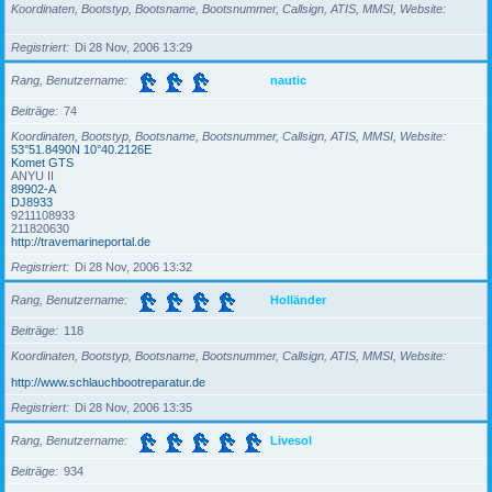
Koordinaten, Bootstyp, Bootsname, Bootsnummer, Callsign, ATIS, MMSI, Website
Registriert
Di 28 Nov, 2006 13:29
Rang, Benutzername
nautic
Beiträge
74
Koordinaten, Bootstyp, Bootsname, Bootsnummer, Callsign, ATIS, MMSI, Website
53°51.8490N 10°40.2126E
Komet GTS
ANYU II
89902-A
DJ8933
9211108933
211820630
http://travemarineportal.de
Registriert
Di 28 Nov, 2006 13:32
Rang, Benutzername
Holländer
Beiträge
118
Koordinaten, Bootstyp, Bootsname, Bootsnummer, Callsign, ATIS, MMSI, Website
http://www.schlauchbootreparatur.de
Registriert
Di 28 Nov, 2006 13:35
Rang, Benutzername
Livesol
Beiträge
934