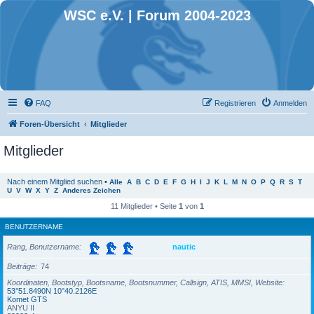
WSC e.V. | Forum 2004-2023
FAQ
Registrieren
Anmelden
Foren-Übersicht
Mitglieder
Mitglieder
Nach einem Mitglied suchen
•
Alle
A
B
C
D
E
F
G
H
I
J
K
L
M
N
O
P
Q
R
S
T
U
V
W
X
Y
Z
Anderes Zeichen
11 Mitglieder • Seite
1
von
1
BENUTZERNAME
Rang, Benutzername
nautic
Beiträge
74
Koordinaten, Bootstyp, Bootsname, Bootsnummer, Callsign, ATIS, MMSI, Website
53°51.8490N 10°40.2126E
Komet GTS
ANYU II