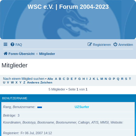
WSC e.V. | Forum 2004-2023
FAQ
Registrieren
Anmelden
Foren-Übersicht
Mitglieder
Mitglieder
Nach einem Mitglied suchen
•
Alle
A
B
C
D
E
F
G
H
I
J
K
L
M
N
O
P
Q
R
S
T
U
V
W
X
Y
Z
Anderes Zeichen
5 Mitglieder • Seite
1
von
1
BENUTZERNAME
Rang, Benutzername
UZSurfer
Beiträge
3
Koordinaten, Bootstyp, Bootsname, Bootsnummer, Callsign, ATIS, MMSI, Website
Registriert
Fr 06 Jul, 2007 14:12