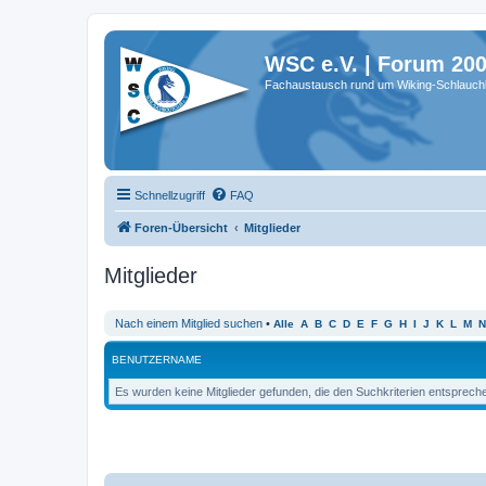
WSC e.V. | Forum 20
Fachaustausch rund um Wiking-Schlauch
Schnellzugriff
FAQ
Foren-Übersicht
Mitglieder
Mitglieder
Nach einem Mitglied suchen
•
Alle
A
B
C
D
E
F
G
H
I
J
K
L
M
N
BENUTZERNAME
Es wurden keine Mitglieder gefunden, die den Suchkriterien entsprech