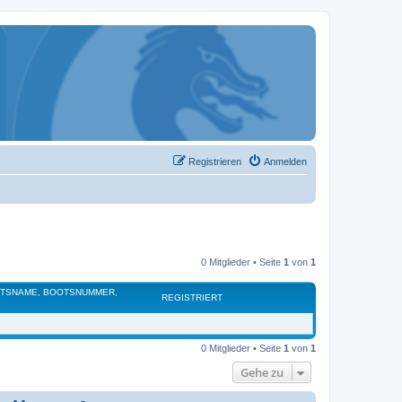
Registrieren
Anmelden
0 Mitglieder • Seite
1
von
1
OTSNAME, BOOTSNUMMER,
REGISTRIERT
0 Mitglieder • Seite
1
von
1
Gehe zu