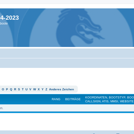
04-2023
boote
O
P
Q
R
S
T
U
V
W
X
Y
Z
Anderes Zeichen
KOORDINATEN, BOOTSTYP, BO
RANG
BEITRÄGE
CALLSIGN, ATIS, MMSI, WEBSITE
en.