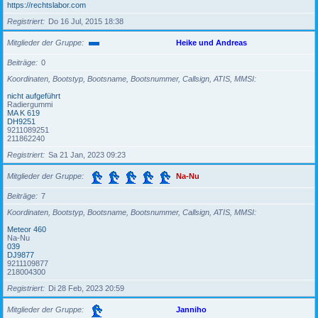
https://rechtslabor.com
Registriert
Do 16 Jul, 2015 18:38
Mitglieder der Gruppe
Heike und Andreas
Beiträge
0
Koordinaten, Bootstyp, Bootsname, Bootsnummer, Callsign, ATIS, MMSI
nicht aufgeführt
Radiergummi
MA K 619
DH9251
9211089251
211862240
Registriert
Sa 21 Jan, 2023 09:23
Mitglieder der Gruppe
Na-Nu
Beiträge
7
Koordinaten, Bootstyp, Bootsname, Bootsnummer, Callsign, ATIS, MMSI
Meteor 460
Na-Nu
039
DJ9877
9211109877
218004300
Registriert
Di 28 Feb, 2023 20:59
Mitglieder der Gruppe
Janniho