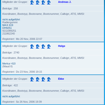
Mitglieder der Gruppe
Andreas J.
Beiträge
258
Koordinaten, Bootstyp, Bootsname, Bootsnummer, Callsign, ATIS, MMSI
nicht aufgeführt
Radiergummi
MA K 619
DH9251
9211089251
211862240
Registriert
Mo 20 Nov, 2006 22:07
Mitglieder der Gruppe
Helge
Beiträge
2740
Koordinaten, Bootstyp, Bootsname, Bootsnummer, Callsign, ATIS, MMSI
Merkur 410
(Maud II)
Registriert
Do 23 Nov, 2006 19:15
Mitglieder der Gruppe
Ekke
Beiträge
422
Koordinaten, Bootstyp, Bootsname, Bootsnummer, Callsign, ATIS, MMSI
nicht aufgeführt
Registriert
So 26 Nov, 2006 19:39