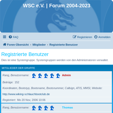
WSC e.V. | Forum 2004-2023
FAQ
Registrieren
Anmelden
Foren-Übersicht
Mitglieder
Registrierte Benutzer
Registrierte Benutzer
Dies ist eine Systemgruppe. Systemgruppen werden von den Administratoren verwaltet.
MITGLIEDER DER GRUPPE
Rang, Benutzername
Admin
Beiträge
152
Koordinaten, Bootstyp, Bootsname, Bootsnummer, Callsign, ATIS, MMSI, Website
http://www.wiking-schlauchbootclub.de
Registriert
Mo 20 Nov, 2006 10:06
Rang, Benutzername
Thomas