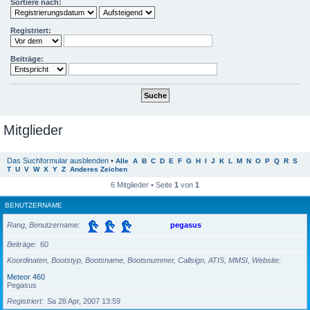
Sortiere nach:
Registriert:
Beiträge:
Mitglieder
Das Suchformular ausblenden
•
Alle
A
B
C
D
E
F
G
H
I
J
K
L
M
N
O
P
Q
R
S
T
U
V
W
X
Y
Z
Anderes Zeichen
6 Mitglieder • Seite
1
von
1
BENUTZERNAME
Rang, Benutzername
pegasus
Beiträge
60
Koordinaten, Bootstyp, Bootsname, Bootsnummer, Callsign, ATIS, MMSI, Website
Meteor 460
Pegasus
Registriert
Sa 28 Apr, 2007 13:59