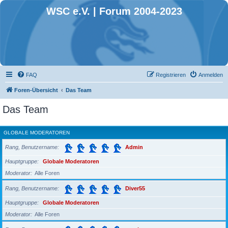
WSC e.V. | Forum 2004-2023
FAQ
Registrieren
Anmelden
Foren-Übersicht
Das Team
Das Team
GLOBALE MODERATOREN
Rang, Benutzername
Admin
Hauptgruppe
Globale Moderatoren
Moderator
Alle Foren
Rang, Benutzername
Diver55
Hauptgruppe
Globale Moderatoren
Moderator
Alle Foren