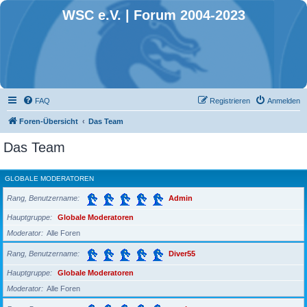
WSC e.V. | Forum 2004-2023
FAQ
Registrieren
Anmelden
Foren-Übersicht
Das Team
Das Team
GLOBALE MODERATOREN
Rang, Benutzername
Admin
Hauptgruppe
Globale Moderatoren
Moderator
Alle Foren
Rang, Benutzername
Diver55
Hauptgruppe
Globale Moderatoren
Moderator
Alle Foren