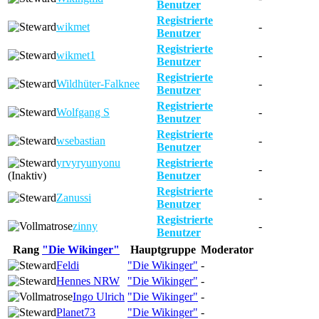
Benutzer
Registrierte
wikmet
-
Benutzer
Registrierte
wikmet1
-
Benutzer
Registrierte
Wildhüter-Falknee
-
Benutzer
Registrierte
Wolfgang S
-
Benutzer
Registrierte
wsebastian
-
Benutzer
yrvyryunyonu
Registrierte
-
(Inaktiv)
Benutzer
Registrierte
Zanussi
-
Benutzer
Registrierte
zinny
-
Benutzer
Rang
"Die Wikinger"
Hauptgruppe
Moderator
Feldi
"Die Wikinger"
-
Hennes NRW
"Die Wikinger"
-
Ingo Ulrich
"Die Wikinger"
-
Planet73
"Die Wikinger"
-