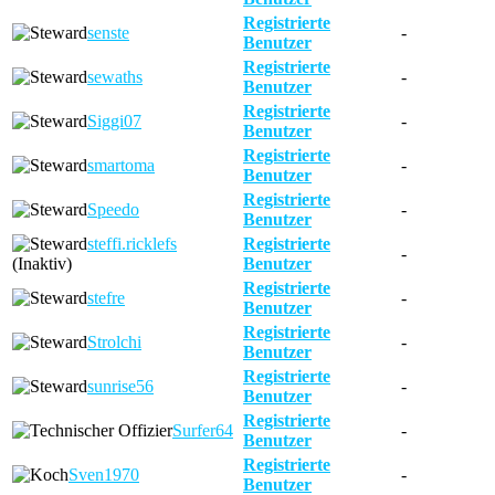
Registrierte
senste
-
Benutzer
Registrierte
sewaths
-
Benutzer
Registrierte
Siggi07
-
Benutzer
Registrierte
smartoma
-
Benutzer
Registrierte
Speedo
-
Benutzer
steffi.ricklefs
Registrierte
-
(Inaktiv)
Benutzer
Registrierte
stefre
-
Benutzer
Registrierte
Strolchi
-
Benutzer
Registrierte
sunrise56
-
Benutzer
Registrierte
Surfer64
-
Benutzer
Registrierte
Sven1970
-
Benutzer