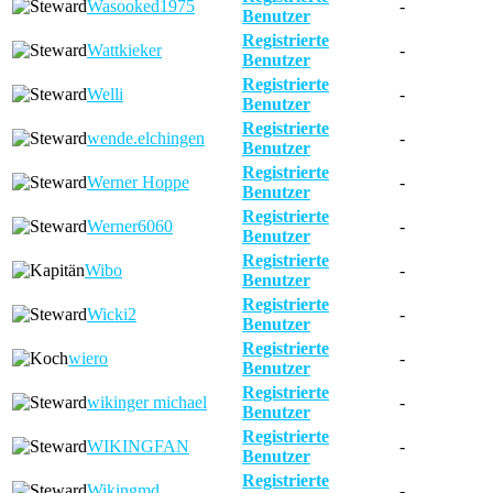
Wasooked1975
-
Benutzer
Registrierte
Wattkieker
-
Benutzer
Registrierte
Welli
-
Benutzer
Registrierte
wende.elchingen
-
Benutzer
Registrierte
Werner Hoppe
-
Benutzer
Registrierte
Werner6060
-
Benutzer
Registrierte
Wibo
-
Benutzer
Registrierte
Wicki2
-
Benutzer
Registrierte
wiero
-
Benutzer
Registrierte
wikinger michael
-
Benutzer
Registrierte
WIKINGFAN
-
Benutzer
Registrierte
Wikingmd
-