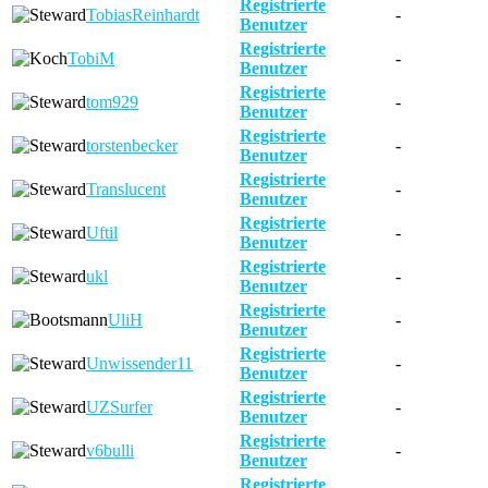
Registrierte
TobiasReinhardt
-
Benutzer
Registrierte
TobiM
-
Benutzer
Registrierte
tom929
-
Benutzer
Registrierte
torstenbecker
-
Benutzer
Registrierte
Translucent
-
Benutzer
Registrierte
Uftil
-
Benutzer
Registrierte
ukl
-
Benutzer
Registrierte
UliH
-
Benutzer
Registrierte
Unwissender11
-
Benutzer
Registrierte
UZSurfer
-
Benutzer
Registrierte
v6bulli
-
Benutzer
Registrierte