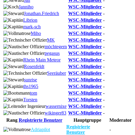
Jan
WSC-Mitglieder
-
Janniho
WSC-Mitglieder
-
Jonathan.Friedrich
WSC-Mitglieder
-
Librion
WSC-Mitglieder
-
mark-sch
WSC-Mitglieder
-
Miho
WSC-Mitglieder
-
MK
WSC-Mitglieder
-
möchtegern
WSC-Mitglieder
-
pegasus
WSC-Mitglieder
-
Rhein Main Meteor
WSC-Mitglieder
-
Rosenfeldt
WSC-Mitglieder
-
Seeräuber
WSC-Mitglieder
-
sunrise
WSC-Mitglieder
-
ths1965
WSC-Mitglieder
-
tom
WSC-Mitglieder
-
Torsten
WSC-Mitglieder
-
wassernixe
WSC-Mitglieder
-
wikinger83
WSC-Mitglieder
-
Rang
Registrierte Benutzer
Hauptgruppe
Moderator
Registrierte
Adriapilot
-
Benutzer