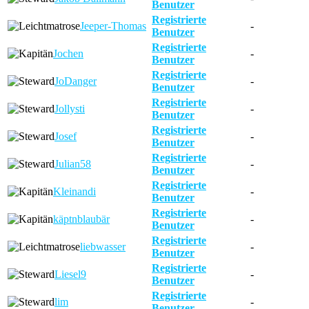
Benutzer
Registrierte
Jeeper-Thomas
-
Benutzer
Registrierte
Jochen
-
Benutzer
Registrierte
JoDanger
-
Benutzer
Registrierte
Jollysti
-
Benutzer
Registrierte
Josef
-
Benutzer
Registrierte
Julian58
-
Benutzer
Registrierte
Kleinandi
-
Benutzer
Registrierte
käptnblaubär
-
Benutzer
Registrierte
liebwasser
-
Benutzer
Registrierte
Liesel9
-
Benutzer
Registrierte
lim
-
Benutzer