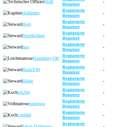
Holli
-
Benutzer
Registrierte
Holländer
-
Benutzer
Registrierte
Holy
-
Benutzer
Registrierte
Horstkeiling
-
Benutzer
Registrierte
hpa
-
Benutzer
Registrierte
Humphrey100
-
Benutzer
Registrierte
HuskY90
-
Benutzer
Registrierte
Hälge
-
Benutzer
Registrierte
ich264
-
Benutzer
Registrierte
inngeorg
-
Benutzer
Registrierte
j.rubbel
-
Benutzer
Registrierte
Jakob Dallmann
-