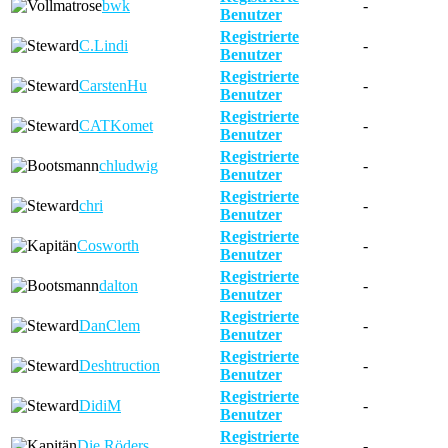
bwk
-
Benutzer
Registrierte
C.Lindi
-
Benutzer
Registrierte
CarstenHu
-
Benutzer
Registrierte
CATKomet
-
Benutzer
Registrierte
chludwig
-
Benutzer
Registrierte
chri
-
Benutzer
Registrierte
Cosworth
-
Benutzer
Registrierte
dalton
-
Benutzer
Registrierte
DanClem
-
Benutzer
Registrierte
Deshtruction
-
Benutzer
Registrierte
DidiM
-
Benutzer
Registrierte
Die Röders
-