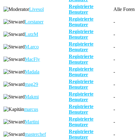
Registrierte
Livesol
Alle Foren
Benutzer
Registrierte
Lorstaner
-
Benutzer
Registrierte
LutzM
-
Benutzer
Registrierte
M.arco
-
Benutzer
Registrierte
MacFly
-
Benutzer
Registrierte
Madala
-
Benutzer
Registrierte
mag29
-
Benutzer
Registrierte
Makmi
-
Benutzer
Registrierte
marcus
-
Benutzer
Registrierte
Martini
-
Benutzer
Registrierte
masterchef
-
Benutzer