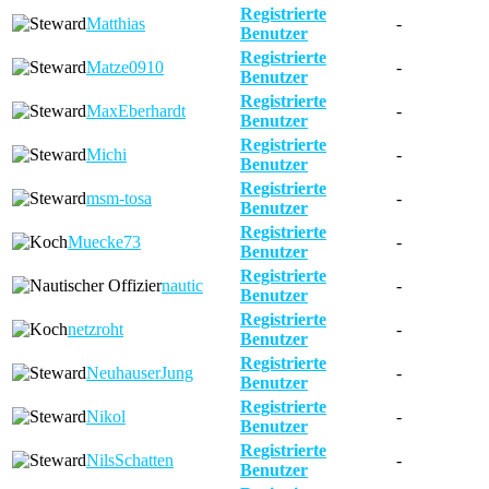
Registrierte
Matthias
-
Benutzer
Registrierte
Matze0910
-
Benutzer
Registrierte
MaxEberhardt
-
Benutzer
Registrierte
Michi
-
Benutzer
Registrierte
msm-tosa
-
Benutzer
Registrierte
Muecke73
-
Benutzer
Registrierte
nautic
-
Benutzer
Registrierte
netzroht
-
Benutzer
Registrierte
NeuhauserJung
-
Benutzer
Registrierte
Nikol
-
Benutzer
Registrierte
NilsSchatten
-
Benutzer