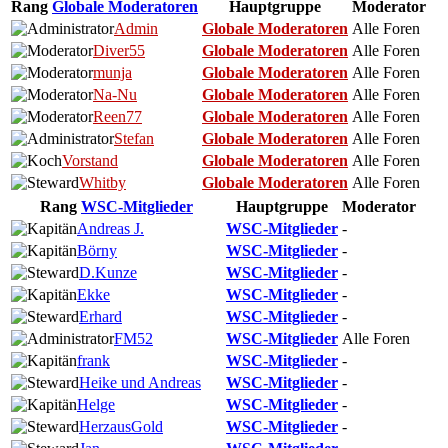
Rang
Globale Moderatoren
Hauptgruppe
Moderator
Admin
Globale Moderatoren
Alle Foren
Diver55
Globale Moderatoren
Alle Foren
munja
Globale Moderatoren
Alle Foren
Na-Nu
Globale Moderatoren
Alle Foren
Reen77
Globale Moderatoren
Alle Foren
Stefan
Globale Moderatoren
Alle Foren
Vorstand
Globale Moderatoren
Alle Foren
Whitby
Globale Moderatoren
Alle Foren
Rang
WSC-Mitglieder
Hauptgruppe
Moderator
Andreas J.
WSC-Mitglieder
-
Börny
WSC-Mitglieder
-
D.Kunze
WSC-Mitglieder
-
Ekke
WSC-Mitglieder
-
Erhard
WSC-Mitglieder
-
FM52
WSC-Mitglieder
Alle Foren
frank
WSC-Mitglieder
-
Heike und Andreas
WSC-Mitglieder
-
Helge
WSC-Mitglieder
-
HerzausGold
WSC-Mitglieder
-