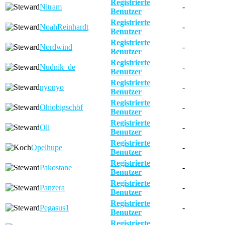
Registrierte
Nitram
-
Benutzer
Registrierte
NoahReinhardt
-
Benutzer
Registrierte
Nordwind
-
Benutzer
Registrierte
Nudnik_de
-
Benutzer
Registrierte
nyonyo
-
Benutzer
Registrierte
Ohiobigschöf
-
Benutzer
Registrierte
Oli
-
Benutzer
Registrierte
Opelhupe
-
Benutzer
Registrierte
Pakostane
-
Benutzer
Registrierte
Panzera
-
Benutzer
Registrierte
Pegasus1
-
Benutzer
Registrierte