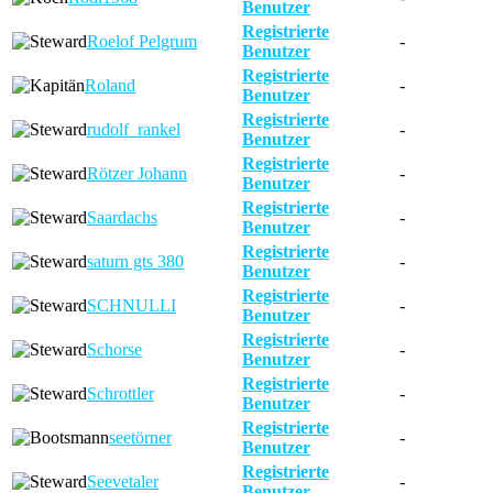
Benutzer
Registrierte
Roelof Pelgrum
-
Benutzer
Registrierte
Roland
-
Benutzer
Registrierte
rudolf_rankel
-
Benutzer
Registrierte
Rötzer Johann
-
Benutzer
Registrierte
Saardachs
-
Benutzer
Registrierte
saturn gts 380
-
Benutzer
Registrierte
SCHNULLI
-
Benutzer
Registrierte
Schorse
-
Benutzer
Registrierte
Schrottler
-
Benutzer
Registrierte
seetörner
-
Benutzer
Registrierte
Seevetaler
-
Benutzer