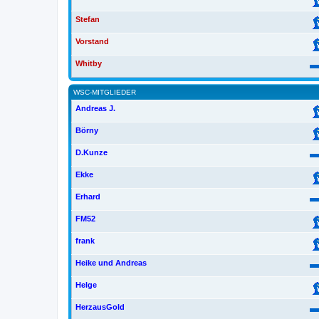
Stefan
Vorstand
Whitby
WSC-MITGLIEDER
Andreas J.
Börny
D.Kunze
Ekke
Erhard
FM52
frank
Heike und Andreas
Helge
HerzausGold