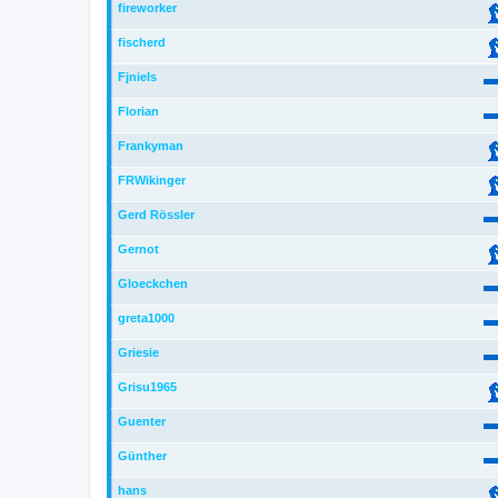
fireworker
fischerd
Fjniels
Florian
Frankyman
FRWikinger
Gerd Rössler
Gernot
Gloeckchen
greta1000
Griesie
Grisu1965
Guenter
Günther
hans