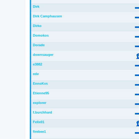
Dirk
Dirk Camphausen
Dirko
Domokos
Dorade
downsauger
e3882
ede
EnnoKvs
Etienne95
explorer
f.burchhard
Felix01
firebee1