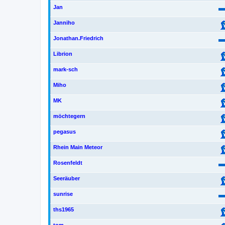
Jan
Janniho
Jonathan.Friedrich
Librion
mark-sch
Miho
MK
möchtegern
pegasus
Rhein Main Meteor
Rosenfeldt
Seeräuber
sunrise
ths1965