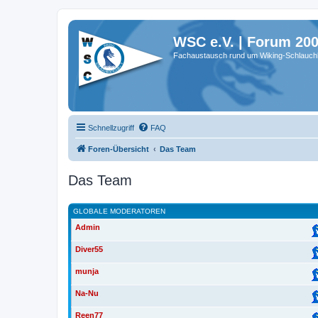
WSC e.V. | Forum 20
Fachaustausch rund um Wiking-Schlauch
Schnellzugriff
FAQ
Foren-Übersicht
Das Team
Das Team
GLOBALE MODERATOREN
Admin
Diver55
munja
Na-Nu
Reen77