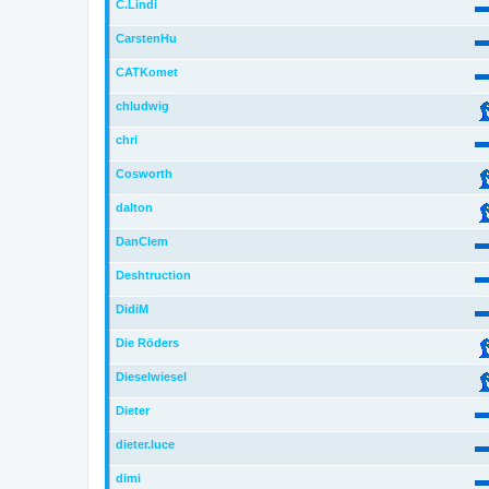
C.Lindi
CarstenHu
CATKomet
chludwig
chri
Cosworth
dalton
DanClem
Deshtruction
DidiM
Die Röders
Dieselwiesel
Dieter
dieter.luce
dimi