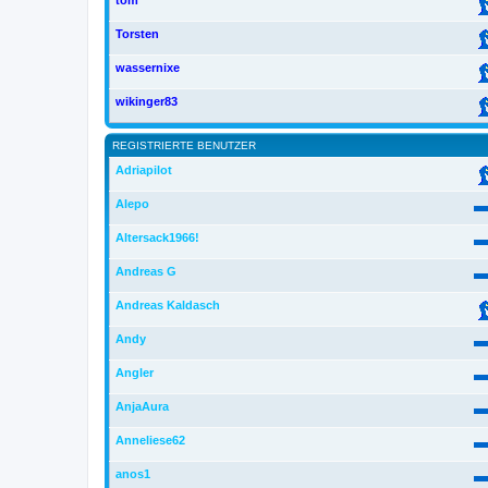
tom
Torsten
wassernixe
wikinger83
REGISTRIERTE BENUTZER
Adriapilot
Alepo
Altersack1966!
Andreas G
Andreas Kaldasch
Andy
Angler
AnjaAura
Anneliese62
anos1