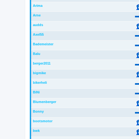
Arima
Arne
audds
Axel55
Bademeister
Balu
berger2011
bigmike
bikerheli
BiNi
Blumenberger
Bonny
bootsmotor
bwk