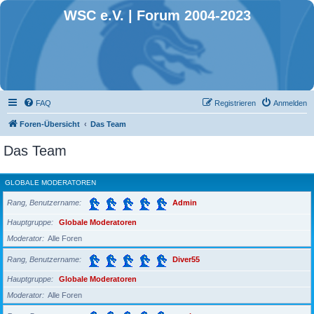
WSC e.V. | Forum 2004-2023
FAQ
Registrieren
Anmelden
Foren-Übersicht
Das Team
Das Team
GLOBALE MODERATOREN
Rang, Benutzername
Admin
Hauptgruppe
Globale Moderatoren
Moderator
Alle Foren
Rang, Benutzername
Diver55
Hauptgruppe
Globale Moderatoren
Moderator
Alle Foren