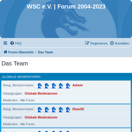
WSC e.V. | Forum 2004-2023
FAQ
Registrieren
Anmelden
Foren-Übersicht
Das Team
Das Team
GLOBALE MODERATOREN
Rang, Benutzername
Admin
Hauptgruppe
Globale Moderatoren
Moderator
Alle Foren
Rang, Benutzername
Diver55
Hauptgruppe
Globale Moderatoren
Moderator
Alle Foren