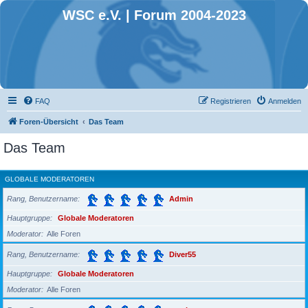
WSC e.V. | Forum 2004-2023
FAQ
Registrieren
Anmelden
Foren-Übersicht
Das Team
Das Team
GLOBALE MODERATOREN
Rang, Benutzername
Admin
Hauptgruppe
Globale Moderatoren
Moderator
Alle Foren
Rang, Benutzername
Diver55
Hauptgruppe
Globale Moderatoren
Moderator
Alle Foren