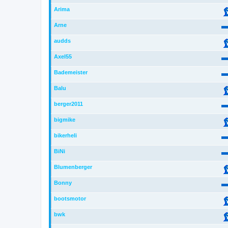
Arima
Arne
audds
Axel55
Bademeister
Balu
berger2011
bigmike
bikerheli
BiNi
Blumenberger
Bonny
bootsmotor
bwk