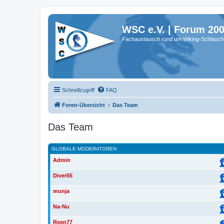
WSC e.V. | Forum 20
Fachaustausch rund um Wiking-Schlauch
Schnellzugriff
FAQ
Foren-Übersicht
Das Team
Das Team
GLOBALE MODERATOREN
Admin
Diver55
munja
Na-Nu
Reen77