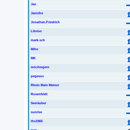
Jan
Janniho
Jonathan.Friedrich
Librion
mark-sch
Miho
MK
möchtegern
pegasus
Rhein Main Meteor
Rosenfeldt
Seeräuber
sunrise
ths1965