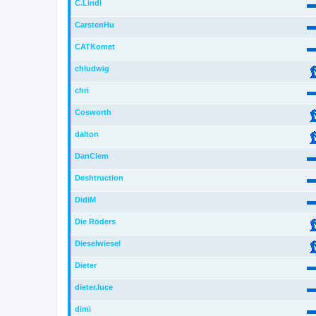
C.Lindi
CarstenHu
CATKomet
chludwig
chri
Cosworth
dalton
DanClem
Deshtruction
DidiM
Die Röders
Dieselwiesel
Dieter
dieter.luce
dimi