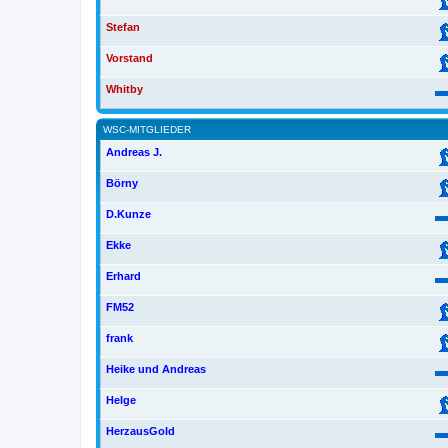
Stefan
Vorstand
Whitby
WSC-MITGLIEDER
Andreas J.
Börny
D.Kunze
Ekke
Erhard
FM52
frank
Heike und Andreas
Helge
HerzausGold