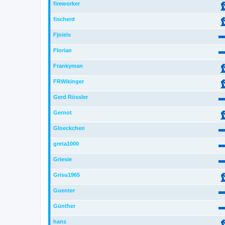
fireworker
fischerd
Fjniels
Florian
Frankyman
FRWikinger
Gerd Rössler
Gernot
Gloeckchen
greta1000
Griesie
Grisu1965
Guenter
Günther
hans