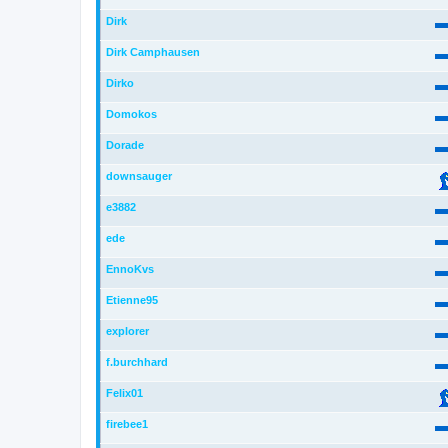
Dirk
Dirk Camphausen
Dirko
Domokos
Dorade
downsauger
e3882
ede
EnnoKvs
Etienne95
explorer
f.burchhard
Felix01
firebee1