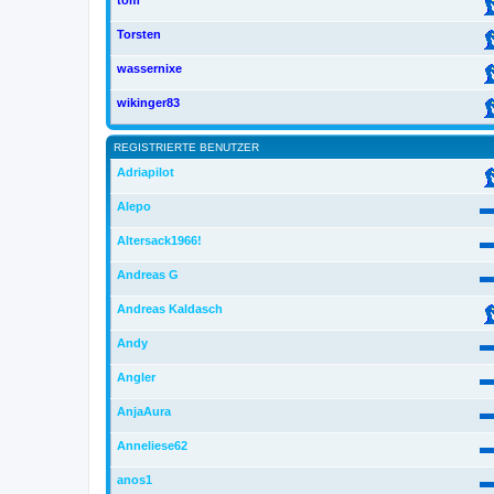
tom
Torsten
wassernixe
wikinger83
REGISTRIERTE BENUTZER
Adriapilot
Alepo
Altersack1966!
Andreas G
Andreas Kaldasch
Andy
Angler
AnjaAura
Anneliese62
anos1