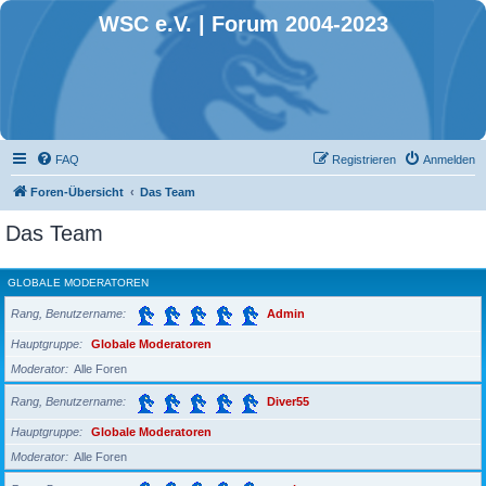
WSC e.V. | Forum 2004-2023
FAQ
Registrieren
Anmelden
Foren-Übersicht
Das Team
Das Team
GLOBALE MODERATOREN
Rang, Benutzername
Admin
Hauptgruppe
Globale Moderatoren
Moderator
Alle Foren
Rang, Benutzername
Diver55
Hauptgruppe
Globale Moderatoren
Moderator
Alle Foren