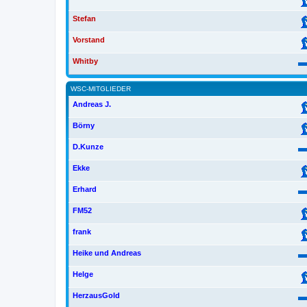
Stefan
Vorstand
Whitby
WSC-MITGLIEDER
Andreas J.
Börny
D.Kunze
Ekke
Erhard
FM52
frank
Heike und Andreas
Helge
HerzausGold