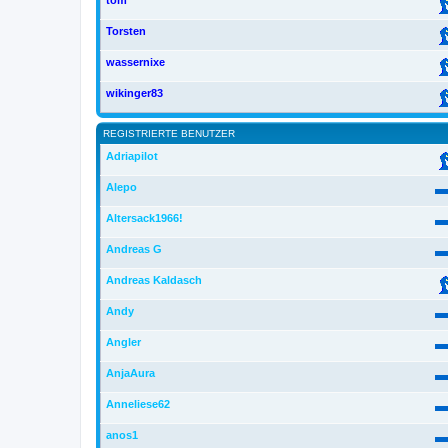
tom
Torsten
wassernixe
wikinger83
REGISTRIERTE BENUTZER
Adriapilot
Alepo
Altersack1966!
Andreas G
Andreas Kaldasch
Andy
Angler
AnjaAura
Anneliese62
anos1