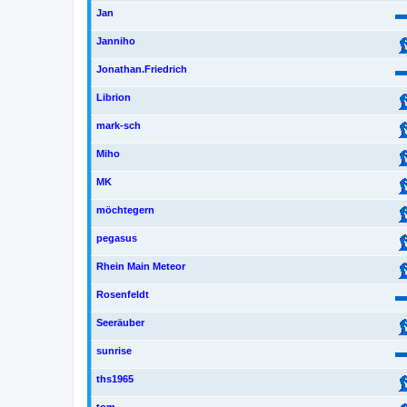
Jan
Janniho
Jonathan.Friedrich
Librion
mark-sch
Miho
MK
möchtegern
pegasus
Rhein Main Meteor
Rosenfeldt
Seeräuber
sunrise
ths1965