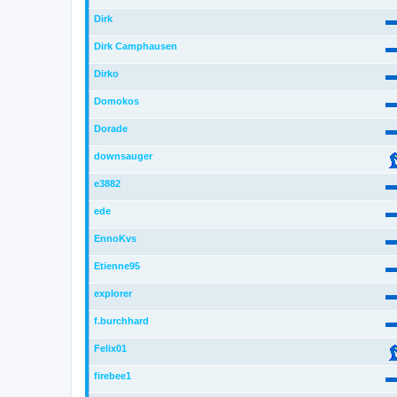
Dirk
Dirk Camphausen
Dirko
Domokos
Dorade
downsauger
e3882
ede
EnnoKvs
Etienne95
explorer
f.burchhard
Felix01
firebee1