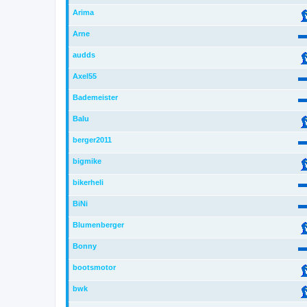
Arima
Arne
audds
Axel55
Bademeister
Balu
berger2011
bigmike
bikerheli
BiNi
Blumenberger
Bonny
bootsmotor
bwk