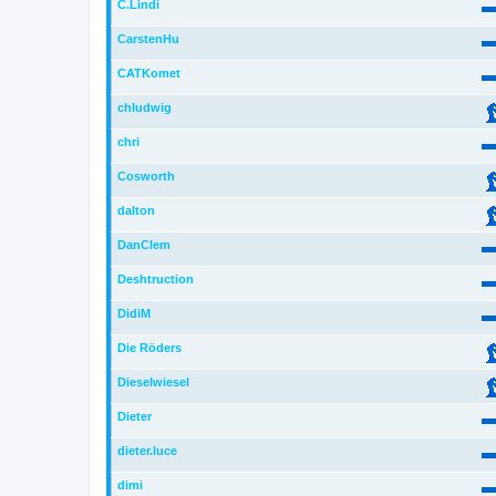
C.Lindi
CarstenHu
CATKomet
chludwig
chri
Cosworth
dalton
DanClem
Deshtruction
DidiM
Die Röders
Dieselwiesel
Dieter
dieter.luce
dimi