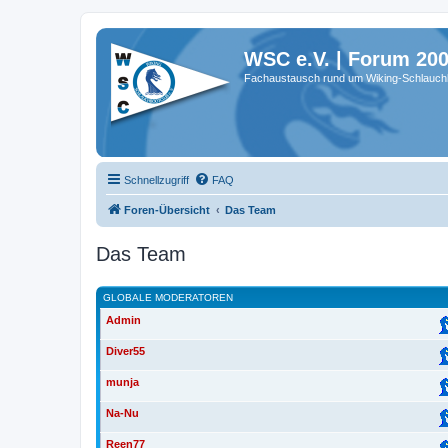
WSC e.V. | Forum 20
Fachaustausch rund um Wiking-Schlauch
Schnellzugriff
FAQ
Foren-Übersicht
Das Team
Das Team
GLOBALE MODERATOREN
Admin
Diver55
munja
Na-Nu
Reen77