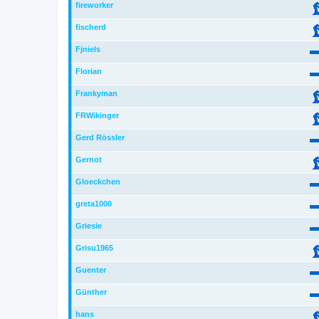
fireworker
fischerd
Fjniels
Florian
Frankyman
FRWikinger
Gerd Rössler
Gernot
Gloeckchen
greta1000
Griesie
Grisu1965
Guenter
Günther
hans