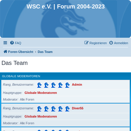
WSC e.V. | Forum 2004-2023
FAQ
Registrieren
Anmelden
Foren-Übersicht
Das Team
Das Team
GLOBALE MODERATOREN
Rang, Benutzername
Admin
Hauptgruppe
Globale Moderatoren
Moderator
Alle Foren
Rang, Benutzername
Diver55
Hauptgruppe
Globale Moderatoren
Moderator
Alle Foren