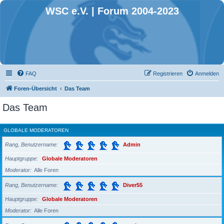
WSC e.V. | Forum 2004-2023
FAQ
Registrieren
Anmelden
Foren-Übersicht
Das Team
Das Team
GLOBALE MODERATOREN
Rang, Benutzername
Admin
Hauptgruppe
Globale Moderatoren
Moderator
Alle Foren
Rang, Benutzername
Diver55
Hauptgruppe
Globale Moderatoren
Moderator
Alle Foren