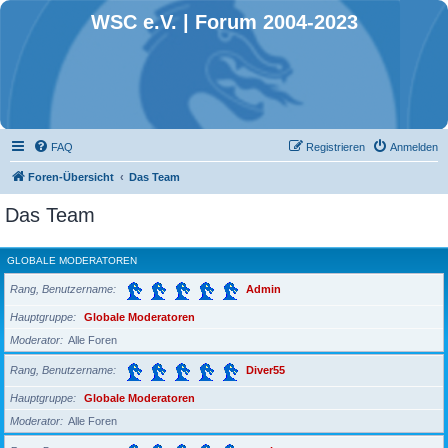
WSC e.V. | Forum 2004-2023
FAQ
Registrieren
Anmelden
Foren-Übersicht
Das Team
Das Team
GLOBALE MODERATOREN
Rang, Benutzername
Admin
Hauptgruppe
Globale Moderatoren
Moderator
Alle Foren
Rang, Benutzername
Diver55
Hauptgruppe
Globale Moderatoren
Moderator
Alle Foren