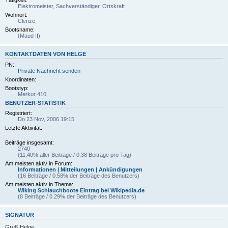
Tätigkeit:
Elektromeister, Sachverständiger, Ortskraft
Wohnort:
Clenze
Bootsname:
(Maud II)
KONTAKTDATEN VON HELGE
PN:
Private Nachricht senden
Koordinaten:
Bootstyp:
Merkur 410
BENUTZER-STATISTIK
Registriert:
Do 23 Nov, 2006 19:15
Letzte Aktivität:
-
Beiträge insgesamt:
2740
(11.40% aller Beiträge / 0.38 Beiträge pro Tag)
Am meisten aktiv in Forum:
Informationen | Mitteilungen | Ankündigungen
(16 Beiträge / 0.58% der Beiträge des Benutzers)
Am meisten aktiv in Thema:
Wiking Schlauchboote Eintrag bei Wikipedia.de
(8 Beiträge / 0.29% der Beiträge des Benutzers)
SIGNATUR
Gruß Helge