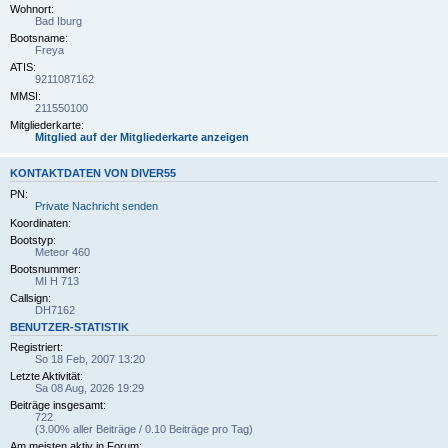
Wohnort:
Bad Iburg
Bootsname:
Freya
ATIS:
9211087162
MMSI:
211550100
Mitgliederkarte:
Mitglied auf der Mitgliederkarte anzeigen
KONTAKTDATEN VON DIVER55
PN:
Private Nachricht senden
Koordinaten:
Bootstyp:
Meteor 460
Bootsnummer:
MI H 713
Callsign:
DH7162
BENUTZER-STATISTIK
Registriert:
So 18 Feb, 2007 13:20
Letzte Aktivität:
Sa 08 Aug, 2026 19:29
Beiträge insgesamt:
722
(3.00% aller Beiträge / 0.10 Beiträge pro Tag)
Am meisten aktiv in Forum: