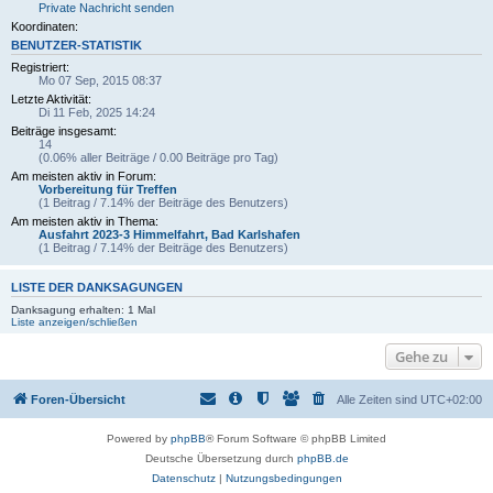
Private Nachricht senden
Koordinaten:
BENUTZER-STATISTIK
Registriert:
Mo 07 Sep, 2015 08:37
Letzte Aktivität:
Di 11 Feb, 2025 14:24
Beiträge insgesamt:
14
(0.06% aller Beiträge / 0.00 Beiträge pro Tag)
Am meisten aktiv in Forum:
Vorbereitung für Treffen
(1 Beitrag / 7.14% der Beiträge des Benutzers)
Am meisten aktiv in Thema:
Ausfahrt 2023-3 Himmelfahrt, Bad Karlshafen
(1 Beitrag / 7.14% der Beiträge des Benutzers)
LISTE DER DANKSAGUNGEN
Danksagung erhalten: 1 Mal
Liste anzeigen/schließen
Gehe zu
Foren-Übersicht
Alle Zeiten sind
UTC+02:00
Powered by
phpBB
® Forum Software © phpBB Limited
Deutsche Übersetzung durch
phpBB.de
Datenschutz
|
Nutzungsbedingungen