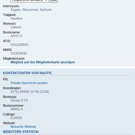
Interessen:
Segeln, Wasserski, Seefunk
Tätigkeit:
Nautiker
Wohnort:
Lübeck
Bootsname:
ANYU II
ATIS:
9211108933
MMSI:
211820630
Mitgliederkarte:
Mitglied auf der Mitgliederkarte anzeigen
KONTAKTDATEN VON NAUTIC
PN:
Private Nachricht senden
Koordinaten:
53°51.8490N 10°40.2126E
Bootstyp:
Komet GTS
Bootsnummer:
89902-A
Callsign:
DJ8933
Website:
Besuche Website
BENUTZER-STATISTIK