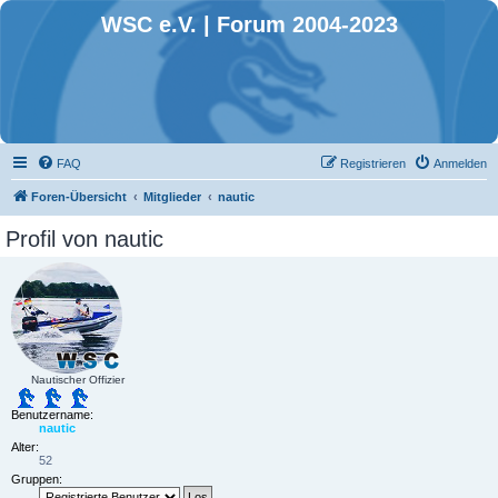
WSC e.V. | Forum 2004-2023
FAQ
Registrieren
Anmelden
Foren-Übersicht
Mitglieder
nautic
Profil von nautic
Nautischer Offizier
Benutzername:
nautic
Alter:
52
Gruppen: