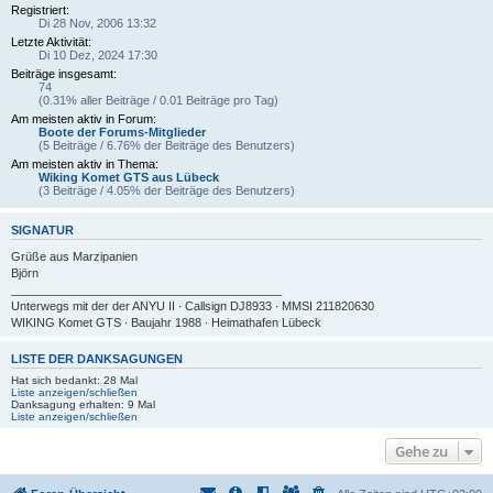
Registriert:
Di 28 Nov, 2006 13:32
Letzte Aktivität:
Di 10 Dez, 2024 17:30
Beiträge insgesamt:
74
(0.31% aller Beiträge / 0.01 Beiträge pro Tag)
Am meisten aktiv in Forum:
Boote der Forums-Mitglieder
(5 Beiträge / 6.76% der Beiträge des Benutzers)
Am meisten aktiv in Thema:
Wiking Komet GTS aus Lübeck
(3 Beiträge / 4.05% der Beiträge des Benutzers)
SIGNATUR
Grüße aus Marzipanien
Björn
_________________________________________
Unterwegs mit der der ANYU II ∙ Callsign DJ8933 ∙ MMSI 211820630
WIKING Komet GTS ∙ Baujahr 1988 ∙ Heimathafen Lübeck
LISTE DER DANKSAGUNGEN
Hat sich bedankt: 28 Mal
Liste anzeigen/schließen
Danksagung erhalten: 9 Mal
Liste anzeigen/schließen
Gehe zu