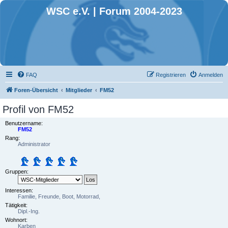
WSC e.V. | Forum 2004-2023
FAQ
Registrieren
Anmelden
Foren-Übersicht
Mitglieder
FM52
Profil von FM52
Benutzername:
FM52
Rang:
Administrator
Gruppen:
Interessen:
Familie, Freunde, Boot, Motorrad,
Tätigkeit:
Dipl.-Ing.
Wohnort:
Karben